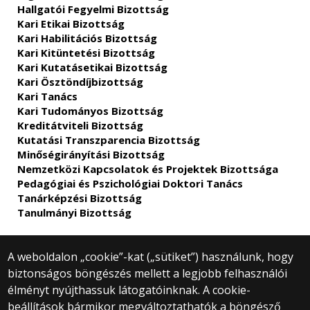
Hallgatói Fegyelmi Bizottság
Kari Etikai Bizottság
Kari Habilitációs Bizottság
Kari Kitüntetési Bizottság
Kari Kutatásetikai Bizottság
Kari Ösztöndíjbizottság
Kari Tanács
Kari Tudományos Bizottság
Kreditátviteli Bizottság
Kutatási Transzparencia Bizottság
Minőségirányítási Bizottság
Nemzetközi Kapcsolatok és Projektek Bizottsága
Pedagógiai és Pszichológiai Doktori Tanács
Tanárképzési Bizottság
Tanulmányi Bizottság
A weboldalon „cookie”-kat („sütiket”) használunk, hogy
biztonságos böngészés mellett a legjobb felhasználói
© 2025 Eötvös Loránd Tudományegyetem
élményt nyújthassuk látogatóinknak. A cookie-
Minden jog fenntartva.
beállítások bármikor megváltoztathatók a böngésző
1053 Budapest, Egyetem tér 1–3.