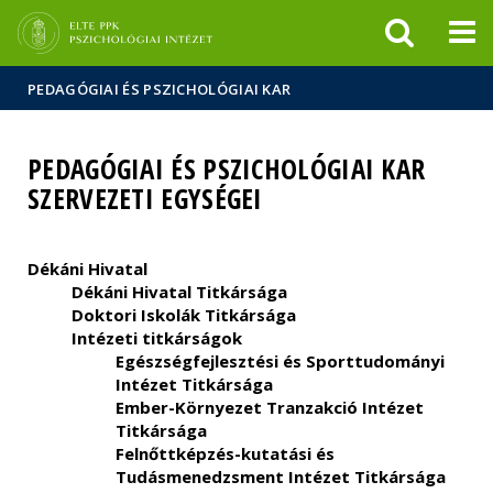
Események
ELTE a
Hírek
sajtóban
PEDAGÓGIAI ÉS PSZICHOLÓGIAI KAR
PEDAGÓGIAI ÉS PSZICHOLÓGIAI KAR
SZERVEZETI EGYSÉGEI
Dékáni Hivatal
Dékáni Hivatal Titkársága
Doktori Iskolák Titkársága
Intézeti titkárságok
Egészségfejlesztési és Sporttudományi
Intézet Titkársága
Ember-Környezet Tranzakció Intézet
Titkársága
Felnőttképzés-kutatási és
Tudásmenedzsment Intézet Titkársága