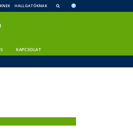
ŐKNEK
HALLGATÓKNAK
S
KAPCSOLAT