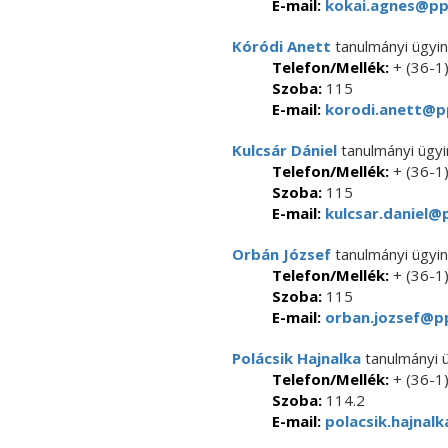
E-mail:
kokai.agnes@ppk
Kóródi Anett
tanulmányi ügyi
Telefon/Mellék:
+ (36-1
Szoba:
115
E-mail:
korodi.anett@pp
Kulcsár Dániel
tanulmányi ügy
Telefon/Mellék:
+ (36-1
Szoba:
115
E-mail:
kulcsar.daniel@p
Orbán József
tanulmányi ügyi
Telefon/Mellék:
+ (36-1
Szoba:
115
E-mail:
orban.jozsef@pp
Polácsik Hajnalka
tanulmányi 
Telefon/Mellék:
+ (36-1
Szoba:
114.2
E-mail:
polacsik.hajnal