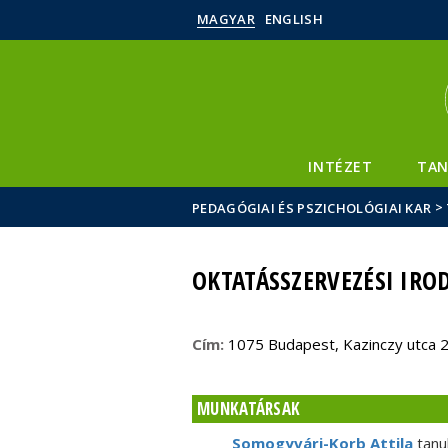
MAGYAR
ENGLISH
INTÉZET
TAN
>
PEDAGÓGIAI ÉS PSZICHOLÓGIAI KAR
OKTATÁSSZERVEZÉSI IRO
Cím:
1075 Budapest, Kazinczy utca 2
MUNKATÁRSAK
Somogyvári-Korb Attila
tanu