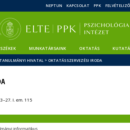
Események
ELTE a
Hírek
NEPTUN
KAPCSOLAT
PPK
FELVÉTELIZ
sajtóban
SZÉKEK
MUNKATÁRSAINK
OKTATÁS
KUTATÁ
>
TANULMÁNYI HIVATAL
OKTATÁSSZERVEZÉSI IRODA
DA
3–27. I. em. 115
lmányi informatikus