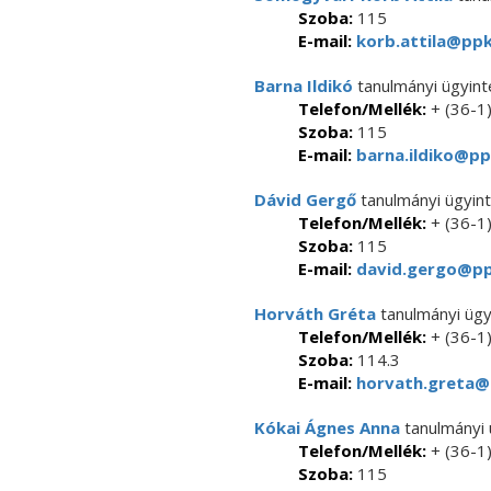
Szoba:
115
E-mail:
korb.attila@ppk
Barna Ildikó
tanulmányi ügyin
Telefon/Mellék:
+ (36-1
Szoba:
115
E-mail:
barna.ildiko@pp
Dávid Gergő
tanulmányi ügyin
Telefon/Mellék:
+ (36-1
Szoba:
115
E-mail:
david.gergo@pp
Horváth Gréta
tanulmányi ügy
Telefon/Mellék:
+ (36-1
Szoba:
114.3
E-mail:
horvath.greta@p
Kókai Ágnes Anna
tanulmányi 
Telefon/Mellék:
+ (36-1
Szoba:
115