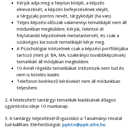
Kérjük adja meg a Neptun kódját, a képzés
elnevezését, a képzés befejezésének idejét,
a tárgy(ak) pontos nevét, tárgykódját (ha van).
Teljes képzési időszak valamennyi tematikáját nem áll
módunkban megküldeni. Kérjük, tekintse át
folytatandó képzésének mintatantervét, és csak a
szükséges kurzusok tematikáját kérje meg.
A Pszichológiai Intézetnek csak a képzési portfóliójába
tartozó (mint pl. BA, MA, szakirányú továbbképzések)
tematikáit áll módjában megküldeni.
10 évnél régebbi tematikákat Intézetünk nem tud és
nem is köteles kiadni.
Telefonon beérkező kéréseket nem áll módunkban
teljesíteni.
2. A hitelesített tantárgyi tematikák kiadásának átlagos
ügyintézési ideje 10 munkanap.
3. A tantárgy teljesítéséről igazolást a Tanulmányi Hivatal
tud kiállítani. Elérhetőségük:
ppkto@ppk.elte.hu