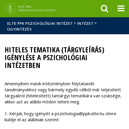
Események
ELTE a
Hírek
sajtóban
>
>
ELTE PPK PSZICHOLÓGIAI INTÉZET
INTÉZET
ÜGYINTÉZÉS
HITELES TEMATIKA (TÁRGYLEÍRÁS)
IGÉNYLÉSE A PSZICHOLÓGIAI
INTÉZETBEN
Amennyiben másik intézményben folytatandó
tanulmányokhoz vagy bármely egyéb célból már teljesített
tárgyakról (hitelesített) tantárgyi tematikára van szüksége,
akkor azt az alábbi módon teheti meg.
1. Kérjük, hogy igényét a pszichologia@ppk.elte.hu címre
küldje el az alábbiak szerint: