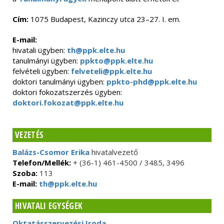
Cím:
1075 Budapest, Kazinczy utca 23–27. I. em.
E-mail:
hivatali ügyben:
th@ppk.elte.hu
tanulmányi ügyben:
ppkto@ppk.elte.hu
felvételi ügyben:
felveteli@ppk.elte.hu
doktori tanulmányi ügyben:
ppkto-phd@ppk.elte.hu
doktori fokozatszerzés ügyben:
doktori.fokozat@ppk.elte.hu
VEZETÉS
Balázs-Csomor Erika
hivatalvezető
Telefon/Mellék:
+ (36-1) 461-4500 / 3485, 3496
Szoba:
113
E-mail:
th@ppk.elte.hu
HIVATALI EGYSÉGEK
Oktatásszervezési Iroda