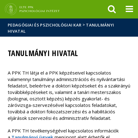
Események
ELTE a
Hírek
sajtóban
>
PEDAGÓGIAI ÉS PSZICHOLÓGIAI KAR
TANULMÁNYI
HIVATAL
TANULMÁNYI HIVATAL
A PPK TH látja el a PPK képzéseivel kapcsolatos
valamennyi tanulmányi adminisztrációs és nyilvántartási
feladatot, beleértve a doktori képzéseket és a szakirányú
továbbképzéseket is, valamint a tanári mesterszakos
(bolognai, osztott képzés) képzés gyakorlat- és
záróvizsga-szervezésével kapcsolatos feladatokat,
továbbá a doktori fokozatszerzési és a habilitációs
eljárások szervezési és adminisztratív feladatait.
A PPK TH tevékenységével kapcsolatos információk
a
Tanulmányi ügyek
menüpont alatt érhetők el.