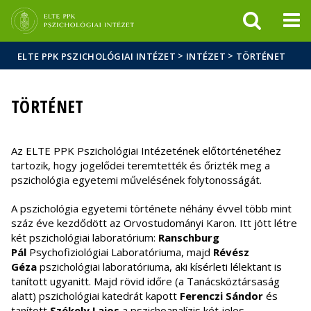
Események
ELTE a
Hírek
sajtóban
>
>
ELTE PPK PSZICHOLÓGIAI INTÉZET
INTÉZET
TÖRTÉNET
TÖRTÉNET
Az ELTE PPK Pszichológiai Intézetének előtörténetéhez
tartozik, hogy jogelődei teremtették és őrizték meg a
pszichológia egyetemi művelésének folytonosságát.
A pszichológia egyetemi története néhány évvel több mint
száz éve kezdődött az Orvostudományi Karon. Itt jött létre
két pszichológiai laboratórium:
Ranschburg
Pál
Psychofiziológiai Laboratóriuma, majd
Révész
Géza
pszichológiai laboratóriuma, aki kísérleti lélektant is
tanított ugyanitt. Majd rövid időre (a Tanácsköztársaság
alatt) pszichológiai katedrát kapott
Ferenczi Sándor
és
tanított
Székely Lajos
a pszichoanalízis két jeles