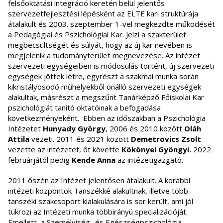
felsőoktatási integráció keretén belül jelentős
szervezetfejlesztési lépésként az ELTE kari struktúrája
átalakult és 2003. szeptember 1-vel megkezdte működését
a Pedagógiai és Pszichológiai Kar. Jelzi a szakterület
megbecsültségét és súlyát, hogy az új kar nevében is
megjelenik a tudományterület megnevezése. Az intézet
szervezeti egységeiben is módosulás történt, új szervezeti
egységek jöttek létre, egyrészt a szakmai munka során
kikristályosodó műhelyekből önálló szervezeti egységek
alakultak, másrészt a megszűnt Tanárképző Főiskolai Kar
pszichológiát tanító oktatóinak a befogadása
következményeként. Ebben az időszakban a Pszichológia
Intézetet
Hunyady György
, 2006 és 2010 között
Oláh
Attila
vezeti.
2011 és 2021 között
Demetrovics Zsolt
vezette az intézetet, őt követte
Kökönyei Gyöngyi.
2022
februárjától pedig
Kende Anna
az intézetigazgató.
2011 őszén az Intézet jelentősen átalakult. A korábbi
intézeti központok Tanszékké alakultnak, illetve több
tanszéki szakcsoport kialakulására is sor került, ami jól
tükrözi az Intézeti munka többirányú specializációját.
Emellett, a Személyiség- és Egészségpszichológia