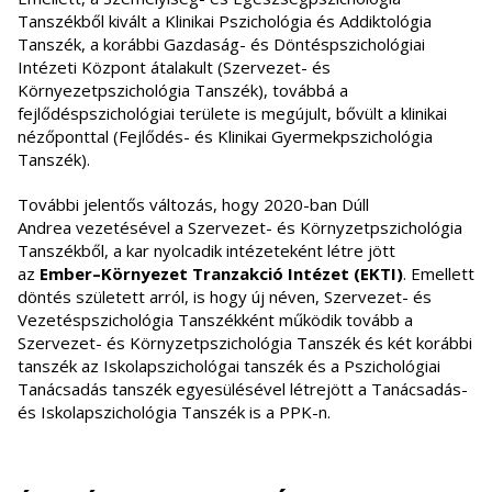
Tanszékből kivált a Klinikai Pszichológia és Addiktológia
Tanszék, a korábbi Gazdaság- és Döntéspszichológiai
Intézeti Központ átalakult (Szervezet- és
Környezetpszichológia Tanszék), továbbá a
fejlődéspszichológiai területe is megújult, bővült a klinikai
nézőponttal (Fejlődés- és Klinikai Gyermekpszichológia
Tanszék).
További jelentős változás, hogy 2020-ban Dúll
Andrea vezetésével a Szervezet- és Környzetpszichológia
Tanszékből, a kar nyolcadik intézeteként létre jött
az
Ember–Környezet Tranzakció Intézet (EKTI)
. Emellett
döntés született arról, is hogy új néven, Szervezet- és
Vezetéspszichológia Tanszékként működik tovább a
Szervezet- és Környzetpszichológia Tanszék és két korábbi
tanszék az Iskolapszichológai tanszék és a Pszichológiai
Tanácsadás tanszék egyesülésével létrejött a Tanácsadás-
és Iskolapszichológia Tanszék is a PPK-n.