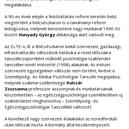
megalakulása.
A 90-es évek elején a felsőoktatási reform keretén belül
megtörtént a bölcsészkaron is a tanulmányi reform
kidolgozása, melynek bevezetése nagy munkával 1990-92
között
Hunyady György
dékánsága alatt valósult meg.
Az ELTE-n, ill. a Bölcsészkaron belüli szervezeti, gazdasági,
infrastrukturális változások hatására a rövid időszakra
tanszékcsoportként működő pszichológia szakterület
tanszékei ismét intézetté (1998) alakulnak. Az intézet
szervezeti egységeiben változás nem történt, kivéve a
Személyiség- és Klinikai Pszichológiai Tanszék megújulása,
melynek szakmai szellemisége
Kulcsár
Zsuzsanna
professzor asszonynak és munkatársainak
köszönhetően – az egészségpszichológia szemléletében új
szakterületet meghonosítva – Személyiség- és
Egészségpszichológiai Tanszékké változott.
A következő nagy szervezeti átalakulást az ezredforduló
utáni időszak hozta. A kormány által kezdeményezett