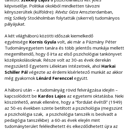
képviselője. Politikai okokból mindketten távozni
kényszerültek (külföldre):
Révész Géza
Amszterdamban,
míg
Székely
Stockholmban folytatták (sikerrel) tudományos
pályájukat.
A két világháború közötti időszak kiemelkedő
egyénisége
Kornis Gyula
volt, aki már a Pázmány Péter
Tudományegyetem tanára és több jelentős munkája mellett
megemlítendő, hogy ő írta az első pszichológiai tankönyvet
középiskolásoknak. Része volt az 30-as évek derekán
megszülető Egyetemi Lélektani Intézetnek, ahol
Harkai
Schiller Pál
végezte az érdemi kísérletező munkát az akkor
még gyakornok
Lénárd Ferenccel
együtt.
A háború után – a tudományág rövid felvirágzása idején –
kapcsolódott be
Kardos Lajos
az egyetemi oktatásba. Neki
köszönhető, annak ellenére, hogy a “fordulat évétől” (1949)
az 50-es években szinte betiltott a pszichológia (megszünt
a pszichológia szak, a pszichológia tanszék is beolvadt a
pedagógia tanszékbe) a 60-as évek elején mint
tudományterület feléledhetett és elkezdődhetett újra az