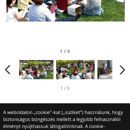
Megtekintés nagyobb méretben
1
/
3
1
/
3
A weboldalon „cookie”-kat („sütiket”) használunk, hogy
biztonságos böngészés mellett a legjobb felhasználói
© 2025 Eötvös Loránd Tudományegyetem
élményt nyújthassuk látogatóinknak. A cookie-
Minden jog fenntartva.