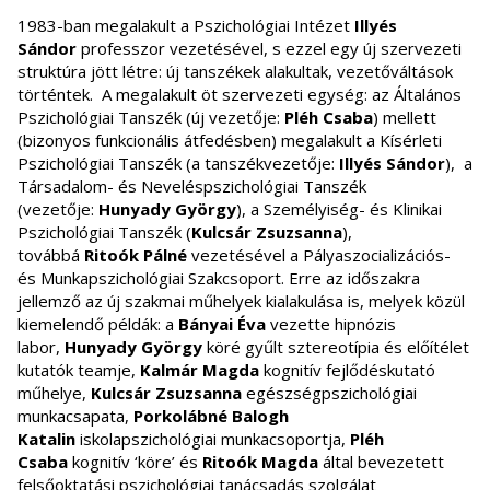
1983-ban megalakult a Pszichológiai Intézet
Illyés
Sándor
professzor vezetésével, s ezzel egy új szervezeti
struktúra jött létre: új tanszékek alakultak, vezetőváltások
történtek. A megalakult öt szervezeti egység: az Általános
Pszichológiai Tanszék (új vezetője:
Pléh Csaba
) mellett
(bizonyos funkcionális átfedésben) megalakult a Kísérleti
Pszichológiai Tanszék (a tanszékvezetője:
Illyés Sándor
), a
Társadalom- és Neveléspszichológiai Tanszék
(vezetője:
Hunyady György
), a Személyiség- és Klinikai
Pszichológiai Tanszék (
Kulcsár Zsuzsanna
),
továbbá
Ritoók Pálné
vezetésével a Pályaszocializációs-
és Munkapszichológiai Szakcsoport. Erre az időszakra
jellemző az új szakmai műhelyek kialakulása is, melyek közül
kiemelendő példák: a
Bányai Éva
vezette hipnózis
labor,
Hunyady György
köré gyűlt sztereotípia és előítélet
kutatók teamje,
Kalmár Magda
kognitív fejlődéskutató
műhelye,
Kulcsár Zsuzsanna
egészségpszichológiai
munkacsapata,
Porkolábné Balogh
Katalin
iskolapszichológiai munkacsoportja,
Pléh
Csaba
kognitív ‘köre’ és
Ritoók Magda
által bevezetett
felsőoktatási pszichológiai tanácsadás szolgálat