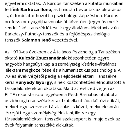
egyetemi oktatás. A Kardos-tanszéken a kutatói munkában
feltűnik
Barkóczi Ilona
, akit miután bevontak az oktatásba
is, új fordulatot hozott a pszichológusképzésben. Kardos
professzor nyugdíjba vonulását követően (egymás mellé
rendelt) két tanszék létesült: egy általános lélektani az ún.
Barkóczy-Putnoky-tanszék és a fejlődéspszichológiai
tanszék
Salamon Jenő
vezetésével.
Az 1970-es években az Általános Pszichológia Tanszéken
oktató
Kulcsár Zsuzsannának
köszönhetően egyre
nagyobb hangsúlyt kap a személyiség kísérleti-általános
lélektani megközelítése és a humanisztikus pszichológia. A
70-es évek végétől pedig a Fejlődéslélektani Tanszékre
kerül
Hunyady György
, s neki köszönhetően elindulhatott a
társadalomlélektan oktatása. Majd az évtized végén az
ELTE rekonstrukció jegyében a Pesti Barnabás utcából a
pszichológia tanszékeket az Izabella utcába költöztetik át,
melyet egy szervezeti átalakulás is követ, melynek során
létrejött egy személyiséglélektani, illetve egy
társadalomlélektani tanszéki szakcsoport is, majd ezek az
évek folyamán tanszékké alakultak.