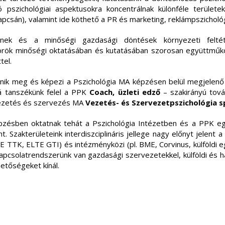
pszichológiai aspektusokra koncentrálnak különféle területeke
apcsán), valamint ide köthető a PR és marketing, reklámpszichológi
ek és a minőségi gazdasági döntések környezeti felté
rök minőségi oktatásában és kutatásában szorosan együttműköd
tel.
elenik meg és képezi a Pszichológia MA képzésen belül megjelen
á tanszékünk felel a PPK
Coach, üzleti edző
– szakirányú tov
ezetés és szervezés MA
Vezetés- és Szervezetpszichológia s
ésben oktatnak tehát a Pszichológia Intézetben és a PPK egé
 Szakterületeink interdiszciplináris jellege nagy előnyt jelent a
TE TTK, ELTE GTI) és intézményközi (pl. BME, Corvinus, külföldi 
pcsolatrendszerünk van gazdasági szervezetekkel, külföldi és h
hetőségeket kínál.