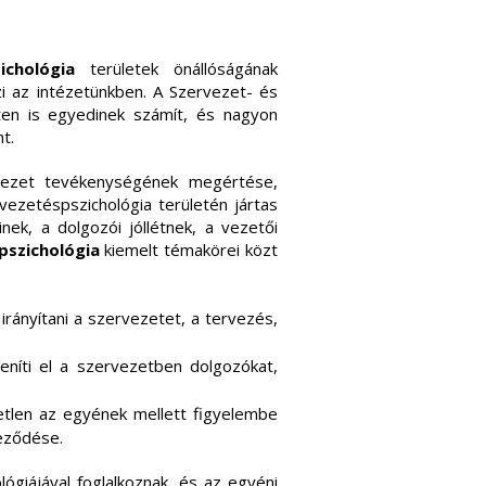
zichológia
területek önállóságának
zi az intézetünkben. A Szervezet- és
nten is egyedinek számít, és nagyon
t.
vezet tevékenységének megértése,
vezetéspszichológia területén jártas
ek, a dolgozói jóllétnek, a vezetői
pszichológia
kiemelt témakörei közt
irányítani a szervezetet, a tervezés,
eníti el a szervezetben dolgozókat,
tlen az egyének mellett figyelembe
jeződése.
ógiájával foglalkoznak, és az egyéni