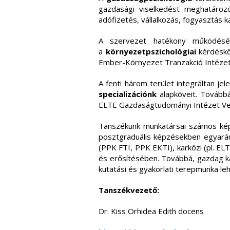
gazdasági viselkedést meghatározó 
adófizetés, vállalkozás, fogyasztás k
A szervezet hatékony működésén
a
környezetpszichológiai
kérdéskö
Ember-Környezet Tranzakció Intézet
A fenti három terület integráltan j
specializációnk
alapköveit. Tovább
ELTE Gazdaságtudományi Intézet V
Tanszékünk munkatársai számos képz
posztgraduális képzésekben egyaránt.
(PPK FTI, PPK EKTI), karközi (pl. EL
és erősítésében. Továbbá, gazdag ka
kutatási és gyakorlati terepmunka le
Tanszékvezető:
Dr. Kiss Orhidea Edith docens