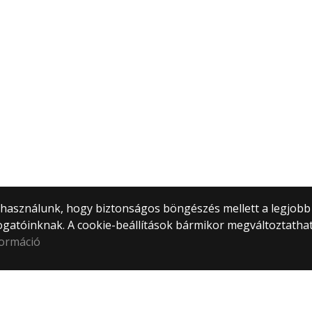
) használunk, hogy biztonságos böngészés mellett a legjobb
ogatóinknak. A cookie-beállítások bármikor megváltoztatha
formáció
tem