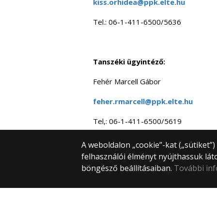
kiss.orhidea@ppk.elte.hu
Tel.: 06-1-411-6500/5636
Tanszéki ügyintéző:
Fehér Marcell Gábor
feher.rmarcell@ppk.elte.hu
Tel,: 06-1-411-6500/5619
A weboldalon „cookie”-kat („sütiket”
felhasználói élményt nyújthassuk lát
böngésző beállításaiban.
További in
© 2025 Eötvös Loránd Tudományegye
Minden jog fenntartva.
1053 Budapest, Egyetem tér 1–3.
Központi telefonszám: +36 1 411 6500
Webfejlesztés: