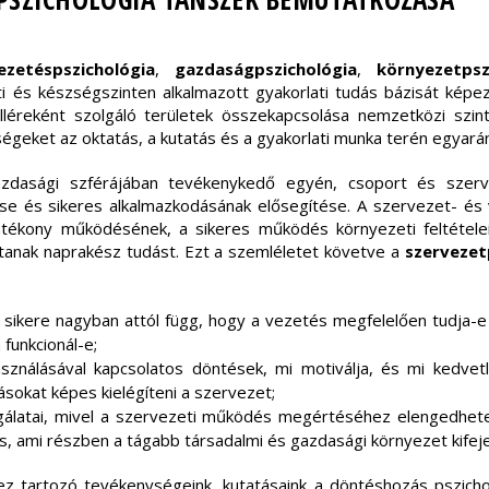
zetéspszichológia
,
gazdaságpszichológia
,
környezetps
ti és készségszinten alkalmazott gyakorlati tudás bázisát képe
lléreként szolgáló területek összekapcsolása nemzetközi szi
geket az oktatás, a kutatás és a gyakorlati munka terén egyarán
azdasági szférájában tevékenykedő egyén, csoport és szer
se és sikeres alkalmazkodásának elősegítése. A szervezet- és 
atékony működésének, a sikeres működés környezeti feltételein
anak naprakész tudást. Ezt a szemléletet követve a
szervezet
 sikere nagyban attól függ, hogy a vezetés megfelelően tudja-e 
funkcionál-e;
sználásával kapcsolatos döntések, mi motiválja, és mi kedvetl
ásokat képes kielégíteni a szervezet;
álatai, mivel a szervezeti működés megértéséhez elengedhete
 is, ami részben a tágabb társadalmi és gazdasági környezet kife
ez tartozó tevékenységeink, kutatásaink a döntéshozás pszichol