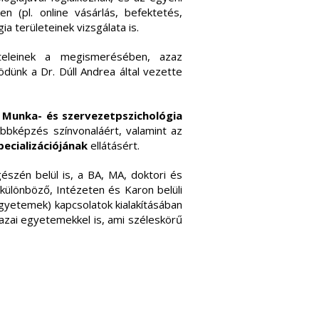
n (pl. online vásárlás, befektetés,
a területeinek vizsgálata is.
teleinek a megismerésében, azaz
ünk a Dr. Dúll Andrea által vezette
ő
Munka- és szervezetpszichológia
ábbképzés színvonaláért, valamint az
pecializációjának
ellátásért.
szén belül is, a BA, MA, doktori és
 különböző, Intézeten és Karon belüli
egyetemek) kapcsolatok kialakításában
azai egyetemekkel is, ami széleskörű