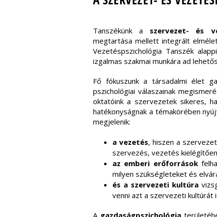
Tanszékünk a
szervezet- és ve
megtartása mellett integrált elméle
Vezetéspszichológia Tanszék alappi
izgalmas szakmai munkára ad lehetősé
Fő fókuszunk a társadalmi élet g
pszichológiai válaszainak megismeré
oktatóink a szervezetek sikeres, h
hatékonyságnak a témakörében nyújt
megjelenik:
a vezetés
, hiszen a szervezet
szervezés, vezetés kielégítően 
az emberi erőforrások
felha
milyen szükségleteket és elvár
és a szervezeti kultúra
vizsg
venni azt a szervezeti kultúrát
A
gazdaságpszichológia
területéh