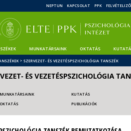
Események
ELTE a
Hírek
NEPTUN
KAPCSOLAT
PPK
FELVÉTELIZ
sajtóban
SZÉKEK
MUNKATÁRSAINK
OKTATÁS
KUTATÁ
>
ANSZÉKEK
SZERVEZET- ÉS VEZETÉSPSZICHOLÓGIA TANSZÉK
VEZET- ÉS VEZETÉSPSZICHOLÓGIA TA
MUNKATÁRSAINK
KUTATÁS
OKTATÁS
PUBLIKÁCIÓK
ÉSPSZICHOLÓGIA TANSZÉK BEMUTATKOZÁSA