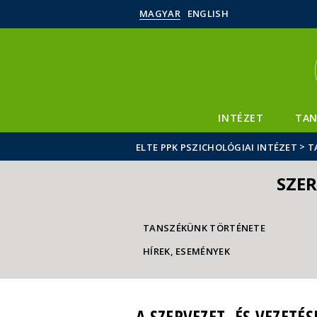
MAGYAR
ENGLISH
INTÉZET
TAN
>
ELTE PPK PSZICHOLÓGIAI INTÉZET
T
SZER
TANSZÉKÜNK TÖRTÉNETE
HÍREK, ESEMÉNYEK
A SZERVEZET- ÉS VEZET