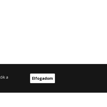
tók a
Elfogadom