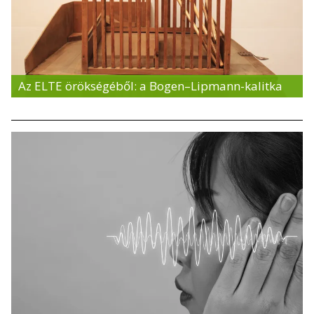
Az ELTE örökségéből: a Bogen–Lipmann-kalitka