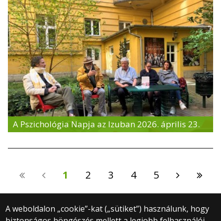
A Pszichológia Napja az Izuban 2026. április 23.
1
2
3
4
5
A weboldalon „cookie”-kat („sütiket”) használunk, hogy
biztonságos böngészés mellett a legjobb felhasználói