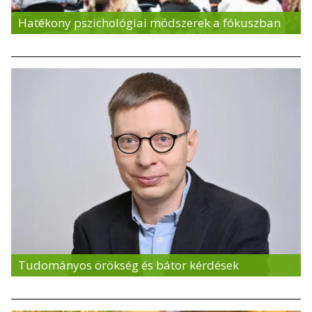
Hatékony pszichológiai módszerek a fókuszban
Tudományos örökség és bátor kérdések