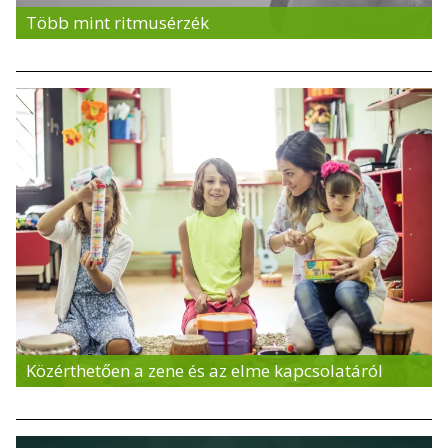
Több mint ritmusérzék
Közérthetően a zene és az elme kapcsolatáról