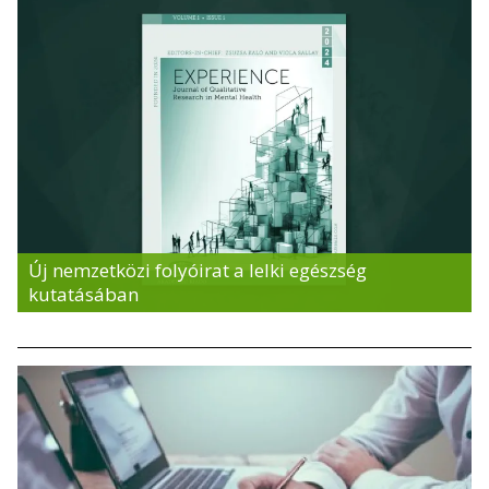
Új nemzetközi folyóirat a lelki egészség
kutatásában