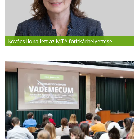
Kovács Ilona lett az MTA főtitkárhelyettese