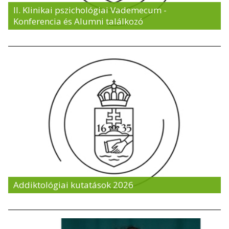
II. Klinikai pszichológiai Vademecum -
Konferencia és Alumni találkozó
Addiktológiai kutatások 2026