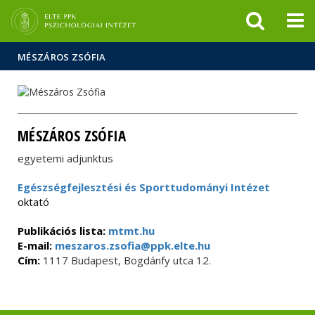
Események
ELTE a
Hírek
sajtóban
MÉSZÁROS ZSÓFIA
MÉSZÁROS ZSÓFIA
egyetemi adjunktus
Egészségfejlesztési és Sporttudományi Intézet
oktató
Publikációs lista:
mtmt.hu
E-mail:
meszaros.zsofia@ppk.elte.hu
Cím:
1117 Budapest, Bogdánfy utca 12.