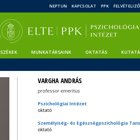
Események
ELTE a
Hírek
NEPTUN
KAPCSOLAT
PPK
FELVÉTELIZ
sajtóban
SZÉKEK
MUNKATÁRSAINK
OKTATÁS
KUTATÁ
VARGHA ANDRÁS
professor emeritus
Pszichológiai Intézet
oktató
Személyiség- és Egészségpszichológia Tan
oktató