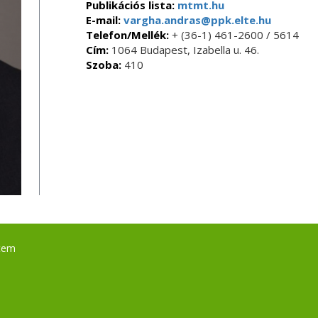
Publikációs lista:
mtmt.hu
E-mail:
vargha.andras@ppk.elte.hu
Telefon/Mellék:
+ (36-1) 461-2600 / 5614
Cím:
1064 Budapest, Izabella u. 46.
Szoba:
410
tem