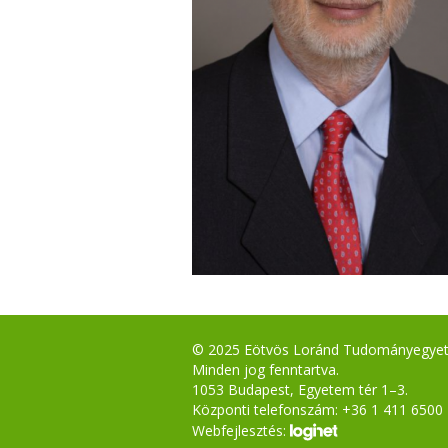
© 2025 Eötvös Loránd Tudományegye
Minden jog fenntartva.
1053 Budapest, Egyetem tér 1–3.
Központi telefonszám: +36 1 411 6500
Webfejlesztés: