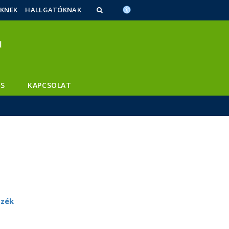
ŐKNEK
HALLGATÓKNAK
S
KAPCSOLAT
szék