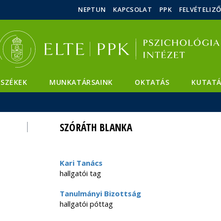
Események
ELTE a
Hírek
NEPTUN
KAPCSOLAT
PPK
FELVÉTELIZ
sajtóban
SZÉKEK
MUNKATÁRSAINK
OKTATÁS
KUTATÁ
SZÓRÁTH BLANKA
Kari Tanács
hallgatói tag
Tanulmányi Bizottság
hallgatói póttag