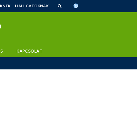
ŐKNEK
HALLGATÓKNAK
S
KAPCSOLAT