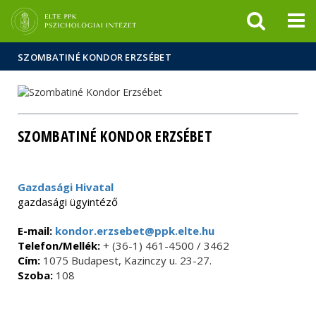
Események
ELTE a
Hírek
sajtóban
SZOMBATINÉ KONDOR ERZSÉBET
SZOMBATINÉ KONDOR ERZSÉBET
Gazdasági Hivatal
gazdasági ügyintéző
E-mail:
kondor.erzsebet@ppk.elte.hu
Telefon/Mellék:
+ (36-1) 461-4500 / 3462
Cím:
1075 Budapest, Kazinczy u. 23-27.
Szoba:
108