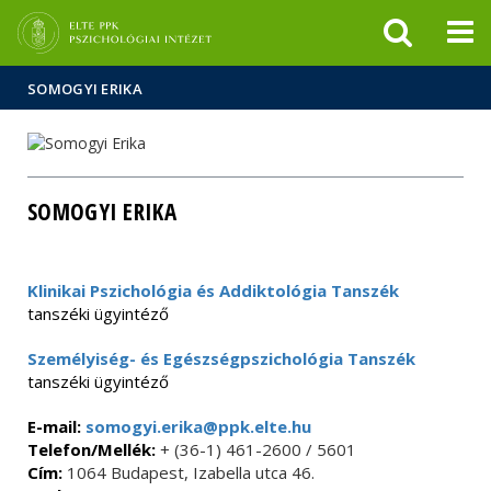
Események
ELTE a
Hírek
sajtóban
SOMOGYI ERIKA
SOMOGYI ERIKA
Klinikai Pszichológia és Addiktológia Tanszék
tanszéki ügyintéző
Személyiség- és Egészségpszichológia Tanszék
tanszéki ügyintéző
E-mail:
somogyi.erika@ppk.elte.hu
Telefon/Mellék:
+ (36-1) 461-2600 / 5601
Cím:
1064 Budapest, Izabella utca 46.