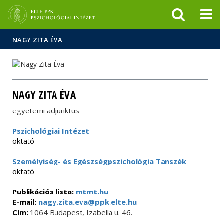
Események
ELTE a
Hírek
sajtóban
NAGY ZITA ÉVA
NAGY ZITA ÉVA
egyetemi adjunktus
Pszichológiai Intézet
oktató
Személyiség- és Egészségpszichológia Tanszék
oktató
Publikációs lista:
mtmt.hu
E-mail:
nagy.zita.eva@ppk.elte.hu
Cím:
1064 Budapest, Izabella u. 46.