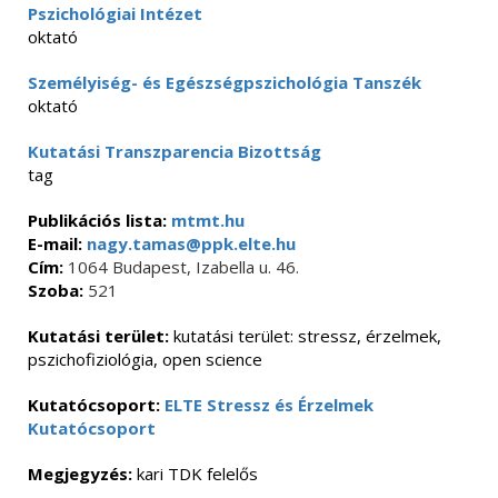
Pszichológiai Intézet
oktató
Személyiség- és Egészségpszichológia Tanszék
oktató
Kutatási Transzparencia Bizottság
tag
Publikációs lista:
mtmt.hu
E-mail:
nagy.tamas@ppk.elte.hu
Cím:
1064 Budapest, Izabella u. 46.
Szoba:
521
Kutatási terület:
kutatási terület: stressz, érzelmek,
pszichofiziológia, open science
Kutatócsoport:
ELTE Stressz és Érzelmek
Kutatócsoport
Megjegyzés:
kari TDK felelős