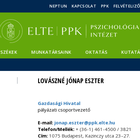
Események
ELTE a
Hírek
NEPTUN
KAPCSOLAT
PPK
FELVÉTELIZ
sajtóban
SZÉKEK
MUNKATÁRSAINK
OKTATÁS
KUTATÁ
LOVÁSZNÉ JÓNAP ESZTER
Gazdasági Hivatal
pályázati csoportvezető
E-mail:
jonap.eszter@ppk.elte.hu
Telefon/Mellék:
+ (36-1) 461-4500 / 3821
Cím:
1075 Budapest, Kazinczy utca 23–27.