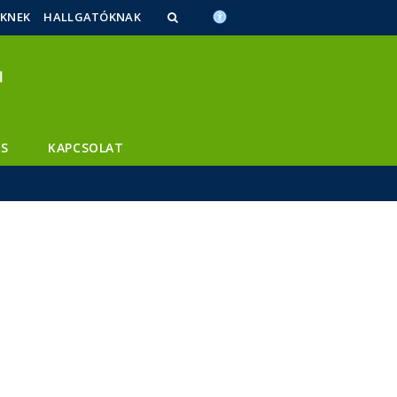
ŐKNEK
HALLGATÓKNAK
S
KAPCSOLAT