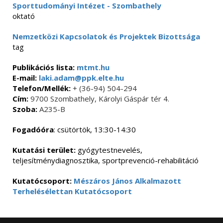
Sporttudományi Intézet - Szombathely
oktató
Nemzetközi Kapcsolatok és Projektek Bizottsága
tag
Publikációs lista:
mtmt.hu
E-mail:
laki.adam@ppk.elte.hu
Telefon/Mellék:
+ (36-94) 504-294
Cím:
9700 Szombathely, Károlyi Gáspár tér 4.
Szoba:
A235-B
Fogadóóra
: csütörtök, 13:30-14:30
Kutatási terület:
gyógytestnevelés,
teljesítménydiagnosztika, sportprevenció-rehabilitáció
Kutatócsoport:
Mészáros János Alkalmazott
Terhelésélettan Kutatócsoport