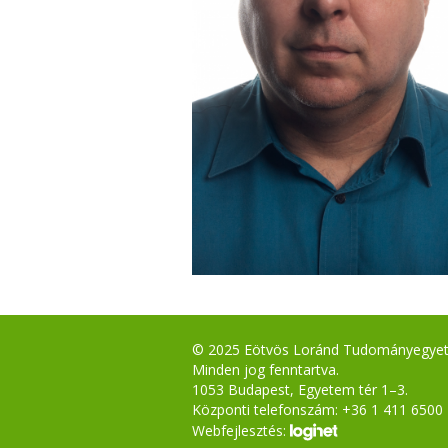
© 2025 Eötvös Loránd Tudományegye
Minden jog fenntartva.
1053 Budapest, Egyetem tér 1–3.
Központi telefonszám: +36 1 411 6500
Webfejlesztés: