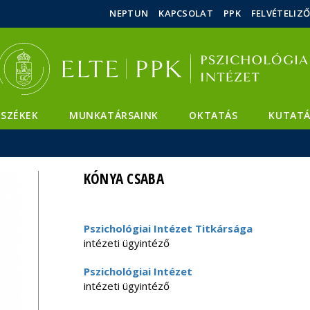
Események
ELTE a
Hírek
NEPTUN
KAPCSOLAT
PPK
FELVÉTELIZ
sajtóban
SZÉKEK
MUNKATÁRSAINK
OKTATÁS
KUTATÁ
KÓNYA CSABA
Pszichológiai Intézet Titkársága
intézeti ügyintéző
Pszichológiai Intézet
intézeti ügyintéző