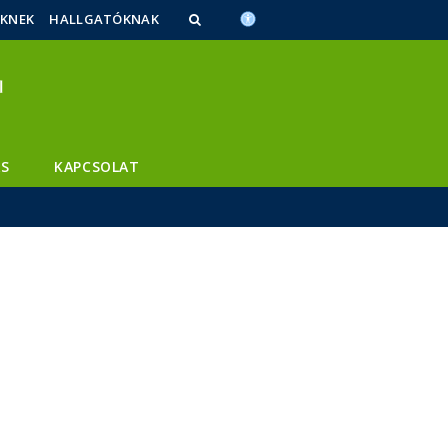
ŐKNEK
HALLGATÓKNAK
S
KAPCSOLAT