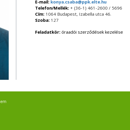
E-mail:
konya.csaba@ppk.elte.hu
Telefon/Mellék:
+ (36-1) 461-2600 / 5696
Cím:
1064 Budapest, Izabella utca 46.
Szoba:
127
Feladatkör:
óraadói szerződések kezelése
tem