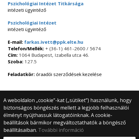
Pszichológiai Intézet Titkársága
intézeti ügyintéző
Pszichológiai Intézet
intézeti ügyintéző
E-mail:
farkas.ivett@ppk.elte.hu
Telefon/Mellék:
+ (36-1) 461-2600 / 5674
Cím:
1064 Budapest, Izabella utca 46.
Szoba:
127.5
Feladatkör:
óraadói szerződések kezelése
A weboldalon „cookie”-kat („sütiket”) használunk, hogy
biztonságos böngészés mellett a legjobb felhasználói
© 2025 Eötvös Loránd Tudományegyetem
élményt nyújthassuk látogatóinknak. A cookie-
Minden jog fenntartva.
beállítások bármikor megváltoztathatók a böngésző
1053 Budapest, Egyetem tér 1–3.
Központi telefonszám: +36 1 411 6500
beállításaiban.
További információ
Webfejlesztés: