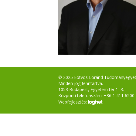
© 2025 Eötvös Loránd Tudományegye
Minden jog fenntartva.
1053 Budapest, Egyetem tér 1–3.
Központi telefonszám: +36 1 411 6500
Webfejlesztés: