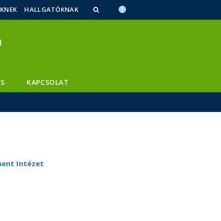
ŐKNEK
HALLGATÓKNAK
S
KAPCSOLAT
ent Intézet