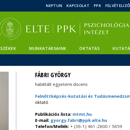
Események
ELTE a
Hírek
NEPTUN
KAPCSOLAT
PPK
FELVÉTELIZ
sajtóban
SZÉKEK
MUNKATÁRSAINK
OKTATÁS
KUTATÁ
FÁBRI GYÖRGY
habilitált egyetemi docens
Felnőttképzés-kutatási és Tudásmenedzsm
oktató
Publikációs lista:
mtmt.hu
E-mail:
gyorgy.fabri@ppk.elte.hu
Telefon/Mellék:
+ (36-1) 461-2600 / 5659