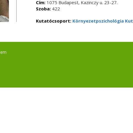
Cím:
1075 Budapest, Kazinczy u. 23-27.
Szoba:
422
Kutatócsoport:
Környezetpszichológia Ku
tem