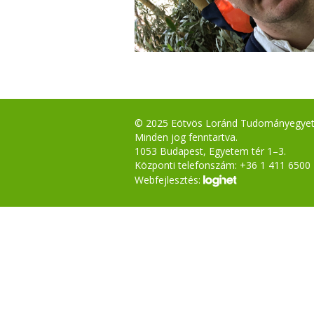
© 2025 Eötvös Loránd Tudományegye
Minden jog fenntartva.
1053 Budapest, Egyetem tér 1–3.
Központi telefonszám: +36 1 411 6500
Webfejlesztés: