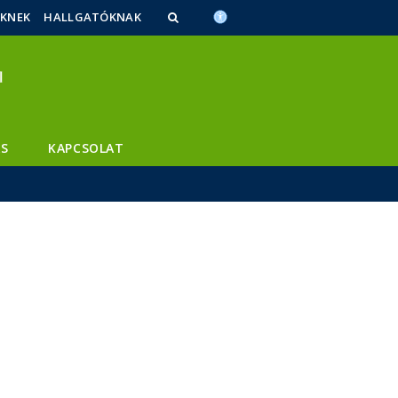
ŐKNEK
HALLGATÓKNAK
S
KAPCSOLAT