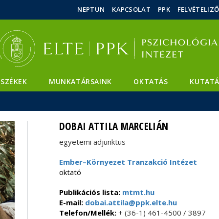
Események
ELTE a
Hírek
NEPTUN
KAPCSOLAT
PPK
FELVÉTELIZ
sajtóban
SZÉKEK
MUNKATÁRSAINK
OKTATÁS
KUTATÁ
DOBAI ATTILA MARCELIÁN
egyetemi adjunktus
Ember–Környezet Tranzakció Intézet
oktató
Publikációs lista:
mtmt.hu
E-mail:
dobai.attila@ppk.elte.hu
Telefon/Mellék:
+ (36-1) 461-4500 / 3897