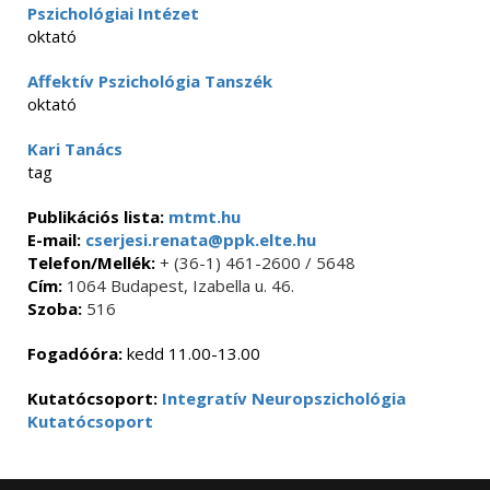
Pszichológiai Intézet
oktató
Affektív Pszichológia Tanszék
oktató
Kari Tanács
tag
Publikációs lista:
mtmt.hu
E-mail:
cserjesi.renata@ppk.elte.hu
Telefon/Mellék:
+ (36-1) 461-2600 / 5648
Cím:
1064 Budapest, Izabella u. 46.
Szoba:
516
Fogadóóra:
kedd 11.00-13.00
Kutatócsoport:
Integratív Neuropszichológia
Kutatócsoport