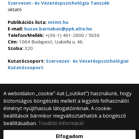
Szervezet- és Vezetéspszichológia Tanszék
oktató
Publikációs lista:
mtmt.hu
E-mail:
buzas.barnabas@ppk.elte.hu
Telefon/Mellék:
+(36-1) 461-2600 / 5636
Cím:
1064 Budapest, Izabella u. 46.
Szoba:
320
Kutatócsoport:
Szervezet- és Vezetéspszichológiai
Kutatócsoport
A weboldalon „cookie”-kat („sütiket”) használunk, hogy
biztonságos böngészés mellett a legjobb felhasználói
© 2025 Eötvös Loránd Tudományegyetem
élményt nyújthassuk látogatóinknak. A cookie-
Minden jog fenntartva.
1053 Budapest, Egyetem tér 1–3.
beállítások bármikor megváltoztathatók a böngésző
Központi telefonszám: +36 1 411 6500
beállításaiban.
További információ
Webfejlesztés:
Elfogadom