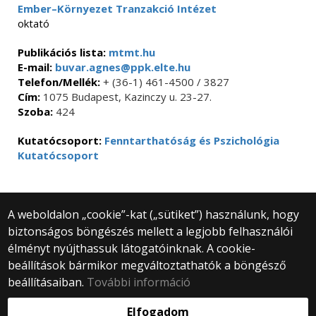
Ember–Környezet Tranzakció Intézet
oktató
Publikációs lista:
mtmt.hu
E-mail:
buvar.agnes@ppk.elte.hu
Telefon/Mellék:
+ (36-1) 461-4500 / 3827
Cím:
1075 Budapest, Kazinczy u. 23-27.
Szoba:
424
Kutatócsoport:
Fenntarthatóság és Pszichológia
Kutatócsoport
A weboldalon „cookie”-kat („sütiket”) használunk, hogy
biztonságos böngészés mellett a legjobb felhasználói
© 2025 Eötvös Loránd Tudományegyetem
élményt nyújthassuk látogatóinknak. A cookie-
Minden jog fenntartva.
beállítások bármikor megváltoztathatók a böngésző
1053 Budapest, Egyetem tér 1–3.
Központi telefonszám: +36 1 411 6500
beállításaiban.
További információ
Webfejlesztés:
Elfogadom