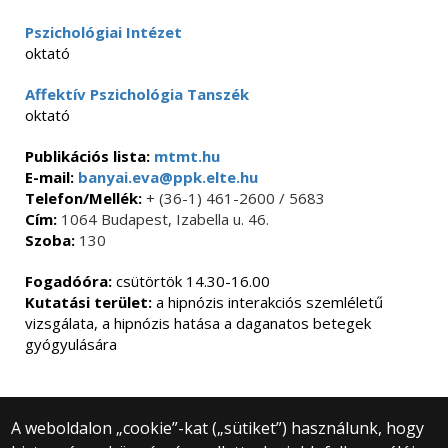
Pszichológiai Intézet
oktató
Affektív Pszichológia Tanszék
oktató
Publikációs lista:
mtmt.hu
E-mail:
banyai.eva@ppk.elte.hu
Telefon/Mellék:
+ (36-1) 461-2600 / 5683
Cím:
1064 Budapest, Izabella u. 46.
Szoba:
130
Fogadóóra:
csütörtök 14.30-16.00
Kutatási terület:
a hipnózis interakciós szemléletű
vizsgálata, a hipnózis hatása a daganatos betegek
gyógyulására
A weboldalon „cookie”-kat („sütiket”) használunk, hogy