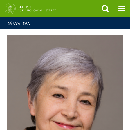
Események
ELTE a
Hírek
sajtóban
BÁNYAI ÉVA