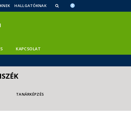
ŐKNEK
HALLGATÓKNAK
S
KAPCSOLAT
NSZÉK
TANÁRKÉPZÉS