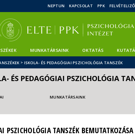
Események
ELTE a
Hírek
NEPTUN
KAPCSOLAT
PPK
FELVÉTELIZ
sajtóban
SZÉKEK
MUNKATÁRSAINK
OKTATÁS
KUTATÁ
>
ANSZÉKEK
ISKOLA- ÉS PEDAGÓGIAI PSZICHOLÓGIA TANSZÉK
LA- ÉS PEDAGÓGIAI PSZICHOLÓGIA TA
AI
MUNKATÁRSAINK
IAI PSZICHOLÓGIA TANSZÉK BEMUTATKOZÁSA