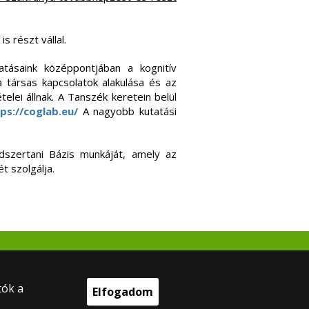
 részt vállal.
atásaink középpontjában a kognitív
a társas kapcsolatok alakulása és az
telei állnak. A Tanszék keretein belül
ps://coglab.eu/
A nagyobb kutatási
ódszertani Bázis munkáját, amely az
t szolgálja.
tók a
Elfogadom