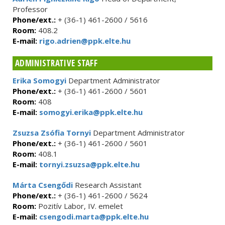
Professor
Phone/ext.:
+ (36-1) 461-2600 / 5616
Room:
408.2
E-mail:
rigo.adrien@ppk.elte.hu
ADMINISTRATIVE STAFF
Erika Somogyi
Department Administrator
Phone/ext.:
+ (36-1) 461-2600 / 5601
Room:
408
E-mail:
somogyi.erika@ppk.elte.hu
Zsuzsa Zsófia Tornyi
Department Administrator
Phone/ext.:
+ (36-1) 461-2600 / 5601
Room:
408.1
E-mail:
tornyi.zsuzsa@ppk.elte.hu
Márta Csengődi
Research Assistant
Phone/ext.:
+ (36-1) 461-2600 / 5624
Room:
Pozitív Labor, IV. emelet
E-mail:
csengodi.marta@ppk.elte.hu