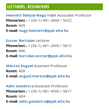
LECTURERS, RESEARCHERS
Henriett Bányai-Nagy
Habil. Associate Professor
Phone/ext.:
+ (36-1) 461-2600 / 5622
Room:
409
E-mail:
nagy.henriett@ppk.elte.hu
Eszter Bertalan
Lecturer
Phone/ext.:
+ (36-1) 461-2600 / 5615
Room:
406
E-mail:
bertalan.eszter@ppk.elte.hu
Márton Engyel
Assistant Professor
Room:
409
E-mail:
engyel.marton@ppk.elte.hu
Aditi Gandotra
Assistant Professor
Phone/ext.:
+ (36-1) 461-4500 / 5617
Room:
404
E-mail:
aditi.gandotra@ppk.elte.hu