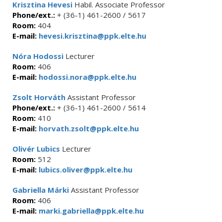
Krisztina Hevesi
Habil. Associate Professor
Phone/ext.:
+ (36-1) 461-2600 / 5617
Room:
404
E-mail:
hevesi.krisztina@ppk.elte.hu
Nóra Hodossi
Lecturer
Room:
406
E-mail:
hodossi.nora@ppk.elte.hu
Zsolt Horváth
Assistant Professor
Phone/ext.:
+ (36-1) 461-2600 / 5614
Room:
410
E-mail:
horvath.zsolt@ppk.elte.hu
Olivér Lubics
Lecturer
Room:
512
E-mail:
lubics.oliver@ppk.elte.hu
Gabriella Márki
Assistant Professor
Room:
406
E-mail:
marki.gabriella@ppk.elte.hu