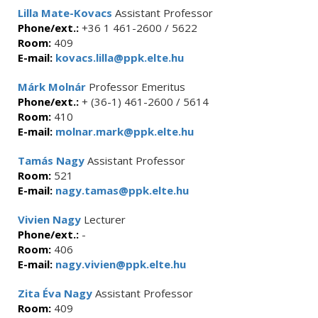
Lilla Mate-Kovacs
Assistant Professor
Phone/ext.:
+36 1 461-2600 / 5622
Room:
409
E-mail:
kovacs.lilla@ppk.elte.hu
Márk Molnár
Professor Emeritus
Phone/ext.:
+ (36-1) 461-2600 / 5614
Room:
410
E-mail:
molnar.mark@ppk.elte.hu
Tamás Nagy
Assistant Professor
Room:
521
E-mail:
nagy.tamas@ppk.elte.hu
Vivien Nagy
Lecturer
Phone/ext.:
-
Room:
406
E-mail:
nagy.vivien@ppk.elte.hu
Zita Éva Nagy
Assistant Professor
Room:
409