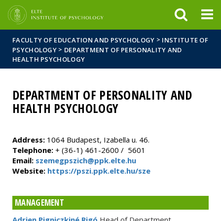
FIXME:token.header.mai
FIXME:token.header.cal
FIXME:token.header.abou
>
FACULTY OF EDUCATION AND PSYCHOLOGY
INSTITUTE OF
>
PSYCHOLOGY
DEPARTMENT OF PERSONALITY AND
HEALTH PSYCHOLOGY
DEPARTMENT OF PERSONALITY AND
HEALTH PSYCHOLOGY
Address:
1064 Budapest, Izabella u. 46.
Telephone:
+ (36-1) 461-2600 / 5601
Email:
szemegpszich@ppk.elte.hu
Website:
https://pszi.ppk.elte.hu/sze
MANAGEMENT
Adrien Pigniczkiné Rigó
Head of Department,