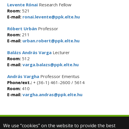
Levente Rónai
Research Fellow
Room:
521
E-mail:
ronai.levente@ppk.elte.hu
Róbert Urbán
Professor
Room:
211
E-mail:
urban.robert@ppk.elte.hu
Balázs András Varga
Lecturer
Room:
512
E-mail:
varga.balazs@ppk.elte.hu
András Vargha
Professor Emeritus
Phone/ext.:
+ (36-1) 461-2600 / 5614
Room:
410
E-mail:
vargha.andras@ppk.elte.hu
We use “cookies” on the website to provide the best
© 2025 Eötvös Loránd University