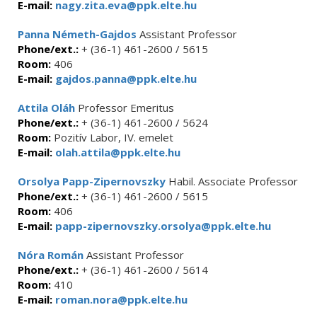
E-mail:
nagy.zita.eva@ppk.elte.hu
Panna Németh-Gajdos
Assistant Professor
Phone/ext.:
+ (36-1) 461-2600 / 5615
Room:
406
E-mail:
gajdos.panna@ppk.elte.hu
Attila Oláh
Professor Emeritus
Phone/ext.:
+ (36-1) 461-2600 / 5624
Room:
Pozitív Labor, IV. emelet
E-mail:
olah.attila@ppk.elte.hu
Orsolya Papp-Zipernovszky
Habil. Associate Professor
Phone/ext.:
+ (36-1) 461-2600 / 5615
Room:
406
E-mail:
papp-zipernovszky.orsolya@ppk.elte.hu
Nóra Román
Assistant Professor
Phone/ext.:
+ (36-1) 461-2600 / 5614
Room:
410
E-mail:
roman.nora@ppk.elte.hu