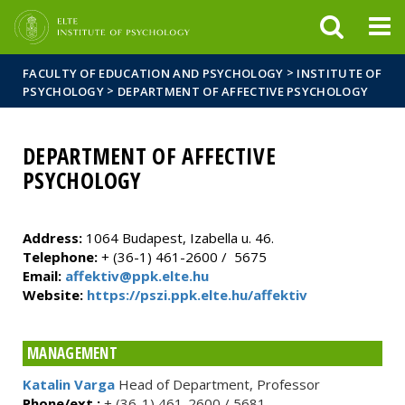
FIXME:token.header.mai
FIXME:token.header.cal
FIXME:token.header.abou
>
FACULTY OF EDUCATION AND PSYCHOLOGY
INSTITUTE OF
>
PSYCHOLOGY
DEPARTMENT OF AFFECTIVE PSYCHOLOGY
DEPARTMENT OF AFFECTIVE
PSYCHOLOGY
Address:
1064 Budapest, Izabella u. 46.
Telephone:
+ (36-1) 461-2600 / 5675
Email:
affektiv@ppk.elte.hu
Website:
https://pszi.ppk.elte.hu/affektiv
MANAGEMENT
Katalin Varga
Head of Department, Professor
Phone/ext.:
+ (36-1) 461-2600 / 5681