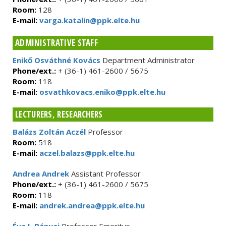
Room:
128
E-mail:
varga.katalin@ppk.elte.hu
ADMINISTRATIVE STAFF
Enikő Osváthné Kovács
Department Administrator
Phone/ext.:
+ (36-1) 461-2600 / 5675
Room:
118
E-mail:
osvathkovacs.eniko@ppk.elte.hu
LECTURERS, RESEARCHERS
Balázs Zoltán Aczél
Professor
Room:
518
E-mail:
aczel.balazs@ppk.elte.hu
Andrea Andrek
Assistant Professor
Phone/ext.:
+ (36-1) 461-2600 / 5675
Room:
118
E-mail:
andrek.andrea@ppk.elte.hu