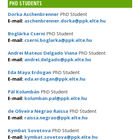
PHD STUDENTS
Dorka Aschenbrenner
PhD Student
E-mail:
aschenbrenner.dorka@ppk.elte.hu
Boglárka Cserni
PhD Student
E-mail:
cserni.boglarka@ppk.elte.hu
Andrei Mateus Delgado Viana
PhD Student
E-mail:
andrei.delgado@ppk.elte.hu
Eda Maya Erdogan
PhD Student
E-mail:
eda.erdogan@ppk.elte.hu
Pál Kolumbán
PhD Student
E-mail:
kolumban.pal@ppk.elte.hu
de Oliveira Negrao Raissa
PhD Student
E-mail:
raissa.negrao@ppk.elte.hu
Kymbat Sovetova
PhD Student
E-mail:
kymbat.sovetova@ppk.elte.hu