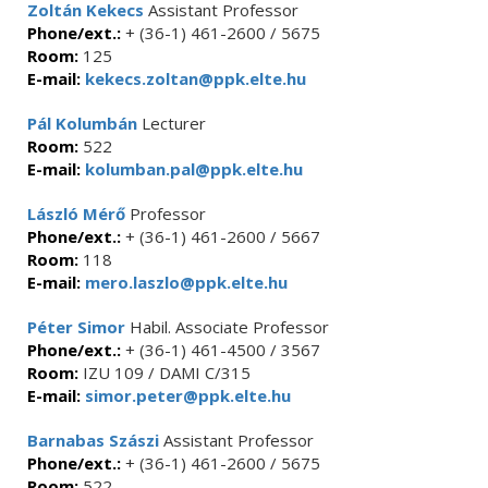
Zoltán Kekecs
Assistant Professor
Phone/ext.:
+ (36-1) 461-2600 / 5675
Room:
125
E-mail:
kekecs.zoltan@ppk.elte.hu
Pál Kolumbán
Lecturer
Room:
522
E-mail:
kolumban.pal@ppk.elte.hu
László Mérő
Professor
Phone/ext.:
+ (36-1) 461-2600 / 5667
Room:
118
E-mail:
mero.laszlo@ppk.elte.hu
Péter Simor
Habil. Associate Professor
Phone/ext.:
+ (36-1) 461-4500 / 3567
Room:
IZU 109 / DAMI C/315
E-mail:
simor.peter@ppk.elte.hu
Barnabas Szászi
Assistant Professor
Phone/ext.:
+ (36-1) 461-2600 / 5675
Room:
522