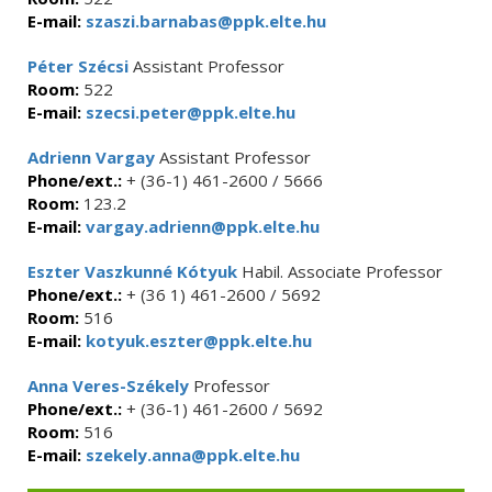
E-mail:
szaszi.barnabas@ppk.elte.hu
Péter Szécsi
Assistant Professor
Room:
522
E-mail:
szecsi.peter@ppk.elte.hu
Adrienn Vargay
Assistant Professor
Phone/ext.:
+ (36-1) 461-2600 / 5666
Room:
123.2
E-mail:
vargay.adrienn@ppk.elte.hu
Eszter Vaszkunné Kótyuk
Habil. Associate Professor
Phone/ext.:
+ (36 1) 461-2600 / 5692
Room:
516
E-mail:
kotyuk.eszter@ppk.elte.hu
Anna Veres-Székely
Professor
Phone/ext.:
+ (36-1) 461-2600 / 5692
Room:
516
E-mail:
szekely.anna@ppk.elte.hu