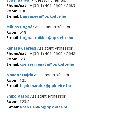
Éva I. Bányai
Professor Emeritus
Phone/ext.:
+ (36-1) 461-2600 / 5683
Room:
130
E-mail:
banyai.eva@ppk.elte.hu
Miklós Bognár
Assistant Professor
Room:
518
E-mail:
bognar.miklos@ppk.elte.hu
Renáta Cserjési
Assistant Professor
Phone/ext.:
+ (36-1) 461-2600 / 5648
Room:
516
E-mail:
cserjesi.renata@ppk.elte.hu
Nandor Hajdu
Assistant Professor
Room:
125
E-mail:
hajdu.nandor@ppk.elte.hu
Eniko Kasos
Assistant Professor
Room:
123.2
E-mail:
kasos.eniko@ppk.elte.hu