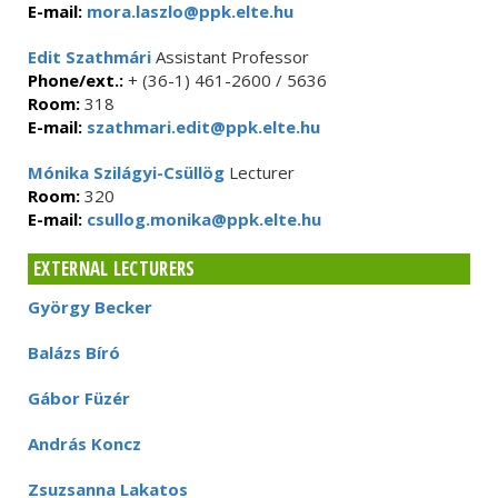
E-mail:
mora.laszlo@ppk.elte.hu
Edit Szathmári
Assistant Professor
Phone/ext.:
+ (36-1) 461-2600 / 5636
Room:
318
E-mail:
szathmari.edit@ppk.elte.hu
Mónika Szilágyi-Csüllög
Lecturer
Room:
320
E-mail:
csullog.monika@ppk.elte.hu
EXTERNAL LECTURERS
György Becker
Balázs Bíró
Gábor Füzér
András Koncz
Zsuzsanna Lakatos