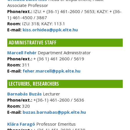
Associate Professor
Phone/ext.:
IZU: + (36-1) 461-2600 / 5653; KAZY: + (36-
1) 461-4500 / 3867
Room:
IZU: 318; KAZY: 113.1
E-mail:
kiss.orhidea@ppk.elte.hu
ADMINISTRATIVE STAFF
Marcell Fehér
Department Administrator
Phone/ext.:
+ (36 1) 461 2600 / 5619
Room:
311
E-mail:
feher.marcell@ppk.elte.hu
LECTURERS, RESEARCHERS
Barnabás Buzás
Lecturer
Phone/ext.:
+(36-1) 461-2600 / 5636
Room:
320
E-mail:
buzas.barnabas@ppk.elte.hu
Klára Faragó
Professor Emeritus