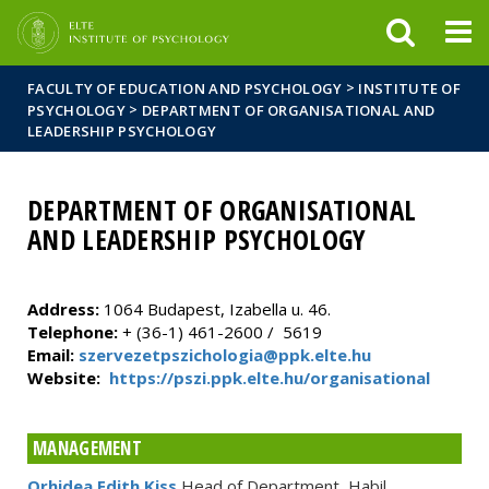
FIXME:token.header.mai
FIXME:token.header.cal
FIXME:token.header.abou
>
FACULTY OF EDUCATION AND PSYCHOLOGY
INSTITUTE OF
>
PSYCHOLOGY
DEPARTMENT OF ORGANISATIONAL AND
LEADERSHIP PSYCHOLOGY
DEPARTMENT OF ORGANISATIONAL
AND LEADERSHIP PSYCHOLOGY
Address:
1064 Budapest, Izabella u. 46.
Telephone:
+ (36-1) 461-2600 / 5619
Email:
szervezetpszichologia@ppk.elte.hu
Website:
https://pszi.ppk.elte.hu/organisational​​​​​​​
MANAGEMENT
Orhidea Edith Kiss
Head of Department, Habil.