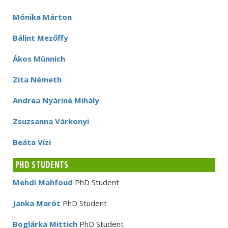
Mónika Márton
Bálint Mezőffy
Ákos Münnich
Zita Németh
Andrea Nyáriné Mihály
Zsuzsanna Várkonyi
Beáta Vízi
PHD STUDENTS
Mehdi Mahfoud
PhD Student
Janka Marót
PhD Student
Boglárka Mittich
PhD Student