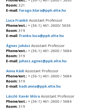
Phone/ext.:
+ (36-1) 461-2600 / 5630
Room:
321
E-mail:
farago.klara@ppk.elte.hu
Luca Frankó
Assistant Professor
Phone/ext.:
+ (36-1) 461-2600/ 5636
Room:
319
E-mail:
franko.luca@ppk.elte.hu
Ágnes Juhász
Assistant Professor
Phone/ext.:
+ (36-1) 461-2600 / 5684
Room:
319
E-mail:
juhasz.agnes@ppk.elte.hu
Anna Kádi
Assistant Professor
Phone/ext.:
+ (36-1) 461-2600 / 5684
Room:
319
E-mail:
kadi.anna@ppk.elte.hu
László Xavér Móra
Assistant Professor
Phone/ext.:
+ (36-1) 461-2600 / 5684
Room:
319