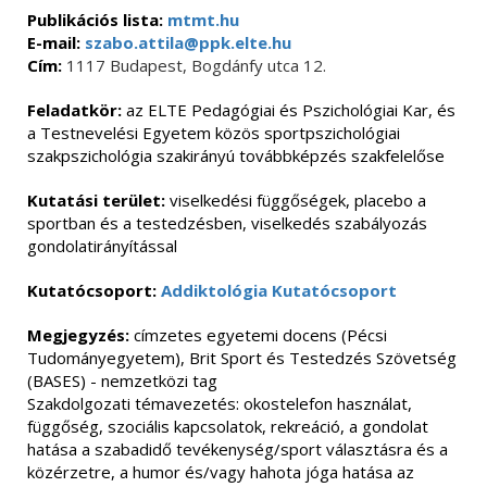
Publikációs lista:
mtmt.hu
E-mail:
szabo.attila@ppk.elte.hu
Cím:
1117 Budapest, Bogdánfy utca 12.
Feladatkör:
az ELTE Pedagógiai és Pszichológiai Kar, és
a Testnevelési Egyetem közös sportpszichológiai
szakpszichológia szakirányú továbbképzés szakfelelőse
Kutatási terület:
viselkedési függőségek, placebo a
sportban és a testedzésben, viselkedés szabályozás
gondolatirányítással
Kutatócsoport:
Addiktológia Kutatócsoport
Megjegyzés:
címzetes egyetemi docens (Pécsi
Tudományegyetem),
Brit Sport és Testedzés Szövetség
(BASES) - nemzetközi tag
Szakdolgozati témavezetés: okostelefon használat,
függőség, szociális kapcsolatok, rekreáció, a gondolat
hatása a szabadidő tevékenység/sport választásra és a
közérzetre, a humor és/vagy hahota jóga hatása az