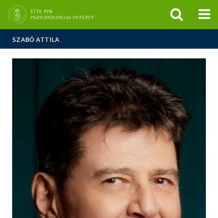
Események
ELTE a
Hírek
sajtóban
SZABÓ ATTILA