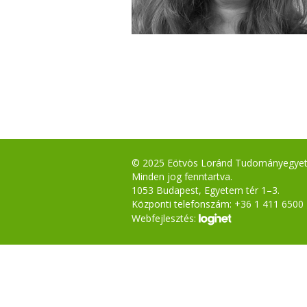
© 2025 Eötvös Loránd Tudományegye
Minden jog fenntartva.
1053 Budapest, Egyetem tér 1–3.
Központi telefonszám: +36 1 411 6500
Webfejlesztés: