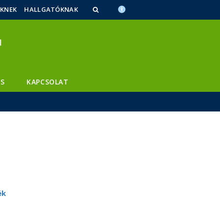
ŐKNEK
HALLGATÓKNAK
S
KAPCSOLAT
ék