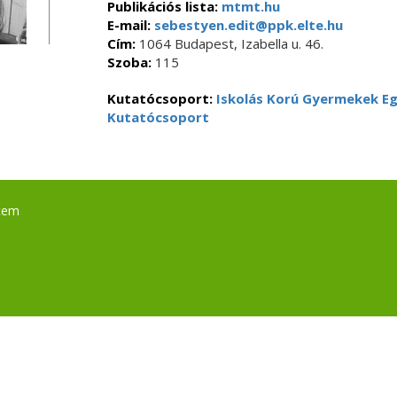
Publikációs lista:
mtmt.hu
E-mail:
sebestyen.edit@ppk.elte.hu
Cím:
1064 Budapest, Izabella u. 46.
Szoba:
115
Kutatócsoport:
Iskolás Korú Gyermekek E
Kutatócsoport
tem