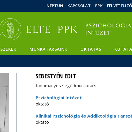
Események
ELTE a
Hírek
NEPTUN
KAPCSOLAT
PPK
FELVÉTELIZ
sajtóban
SZÉKEK
MUNKATÁRSAINK
OKTATÁS
KUTATÁ
SEBESTYÉN EDIT
tudományos segédmunkatárs
Pszichológiai Intézet
oktató
Klinikai Pszichológia és Addiktológia Tansz
oktató