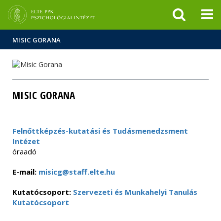
Események
ELTE a
Hírek
sajtóban
MISIC GORANA
MISIC GORANA
Felnőttképzés-kutatási és Tudásmenedzsment
Intézet
óraadó
E-mail:
misicg@staff.elte.hu
Kutatócsoport:
Szervezeti és Munkahelyi Tanulás
Kutatócsoport