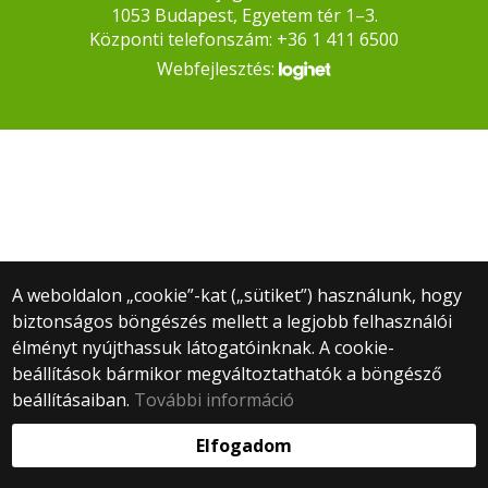
1053 Budapest, Egyetem tér 1–3.
Központi telefonszám: +36 1 411 6500
Webfejlesztés:
A weboldalon „cookie”-kat („sütiket”) használunk, hogy
biztonságos böngészés mellett a legjobb felhasználói
élményt nyújthassuk látogatóinknak. A cookie-
beállítások bármikor megváltoztathatók a böngésző
beállításaiban.
További információ
Elfogadom