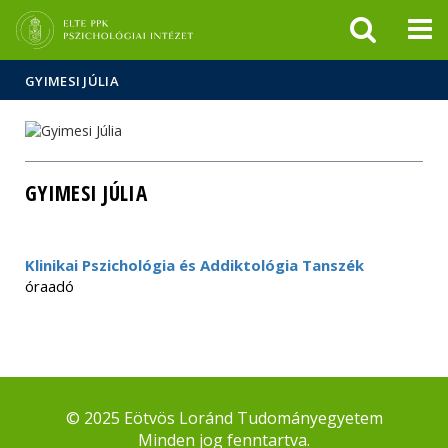
Események
ELTE a
Hírek
sajtóban
GYIMESI JÚLIA
GYIMESI JÚLIA
Klinikai Pszichológia és Addiktológia Tanszék
óraadó
© 2025 Eötvös Loránd Tudományegyetem
Minden jog fenntartva.