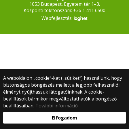
1053 Budapest, Egyetem tér 1–3.
Központi telefonszám: +36 1 411 6500
Webfejlesztés:
A weboldalon „cookie”-kat („sütiket”) használunk, hogy
biztonságos böngészés mellett a legjobb felhasználói
élményt nyújthassuk látogatóinknak. A cookie-
beállítások bármikor megváltoztathatók a böngésző
beállításaiban.
További információ
Elfogadom