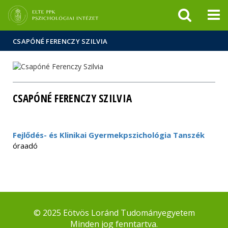
Események
ELTE a
Hírek
sajtóban
CSAPÓNÉ FERENCZY SZILVIA
CSAPÓNÉ FERENCZY SZILVIA
Fejlődés- és Klinikai Gyermekpszichológia Tanszék
óraadó
© 2025 Eötvös Loránd Tudományegyetem
Minden jog fenntartva.