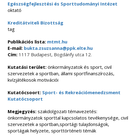
Egészségfejlesztési és Sporttudományi Intézet
oktató
Kreditátviteli Bizottság
tag
Publikációs lista:
mtmt.hu
E-mail:
bukta.zsuzsanna@ppk.elte.hu
Cím:
1117 Budapest, Bogdánfy utca 12.
Kutatási terület:
önkormányzatok és sport, civil
szervezetek a sportban, állami sportfinanszírozás,
kvízjátékosok motivációi
Kutatócsoort:
Sport- és Rekreációmenedzsment
Kutatócsoport
Megjegyzés:
szakdolgozati témavezetés:
önkormányzatok sporttal kapcsolatos tevékenysége, civil
szervezetek a sportban,sportági tulajdonságok,
sportágak helyzete, sporttörténeti témák