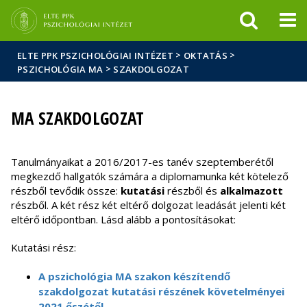
Események
ELTE a
Hírek
sajtóban
>
>
ELTE PPK PSZICHOLÓGIAI INTÉZET
OKTATÁS
>
PSZICHOLÓGIA MA
SZAKDOLGOZAT
MA SZAKDOLGOZAT
Tanulmányaikat a 2016/2017-es tanév szeptemberétől
megkezdő hallgatók számára a diplomamunka két kötelező
részből tevődik össze:
kutatási
részből és
alkalmazott
részből. A két rész két eltérő dolgozat leadását jelenti két
eltérő időpontban. Lásd alább a pontosításokat:
Kutatási rész:
A pszichológia MA szakon készítendő
szakdolgozat kutatási részének követelményei
2021 őszétől