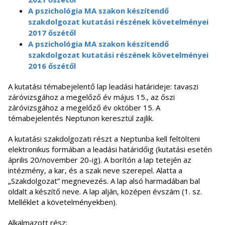
A pszichológia MA szakon készítendő
szakdolgozat kutatási részének követelményei
2017 őszétől
A pszichológia MA szakon készítendő
szakdolgozat kutatási részének követelményei
2016 őszétől
A kutatási témabejelentő lap leadási határideje: tavaszi
záróvizsgához a megelőző év május 15., az őszi
záróvizsgához a megelőző év október 15. A
témabejelentés Neptunon keresztül zajlik.
A kutatási szakdolgozati részt a Neptunba kell feltölteni
elektronikus formában a leadási határidőig (kutatási esetén
április 20/november 20-ig). A borítón a lap tetején az
intézmény, a kar, és a szak neve szerepel. Alatta a
„Szakdolgozat” megnevezés. A lap alsó harmadában bal
oldalt a készítő neve. A lap alján, középen évszám (1. sz.
Melléklet a követelményekben).
Alkalmazott rész: