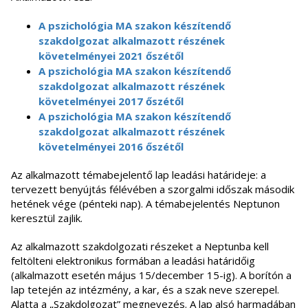
A pszichológia MA szakon készítendő
szakdolgozat alkalmazott részének
követelményei 2021 őszétől
A pszichológia MA szakon készítendő
szakdolgozat alkalmazott részének
követelményei 2017 őszétől
A pszichológia MA szakon készítendő
szakdolgozat alkalmazott részének
követelményei 2016 őszétől
Az alkalmazott témabejelentő lap leadási határideje: a
tervezett benyújtás félévében a szorgalmi időszak második
hetének vége (pénteki nap). A témabejelentés Neptunon
keresztül zajlik.
Az alkalmazott szakdolgozati részeket a Neptunba kell
feltölteni elektronikus formában a leadási határidőig
(alkalmazott esetén május 15/december 15-ig). A borítón a
lap tetején az intézmény, a kar, és a szak neve szerepel.
Alatta a „Szakdolgozat” megnevezés. A lap alsó harmadában