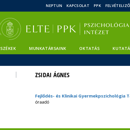
Események
ELTE a
Hírek
NEPTUN
KAPCSOLAT
PPK
FELVÉTELIZ
sajtóban
SZÉKEK
MUNKATÁRSAINK
OKTATÁS
KUTATÁ
ZSIDAI ÁGNES
Fejlődés- és Klinikai Gyermekpszichológia 
óraadó