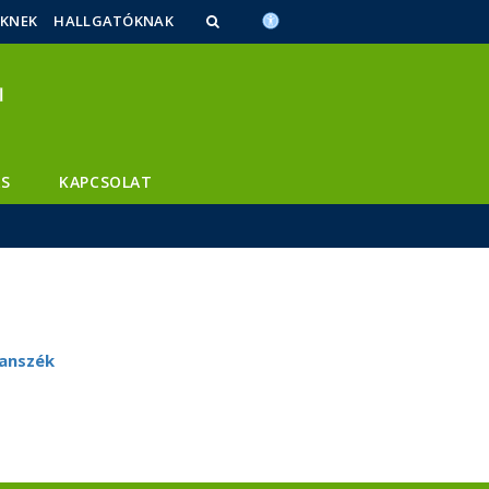
ŐKNEK
HALLGATÓKNAK
S
KAPCSOLAT
Tanszék