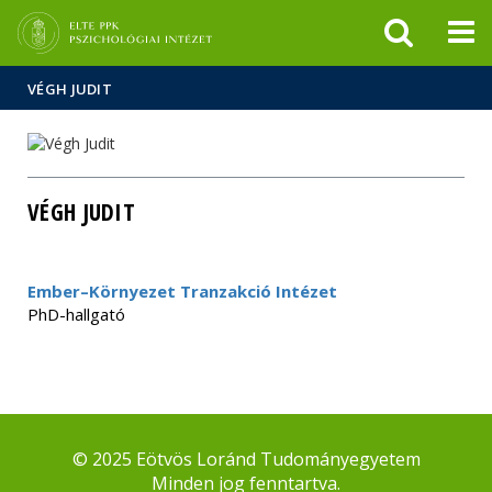
Események
ELTE a
Hírek
sajtóban
VÉGH JUDIT
VÉGH JUDIT
Ember–Környezet Tranzakció Intézet
PhD-hallgató
© 2025 Eötvös Loránd Tudományegyetem
Minden jog fenntartva.