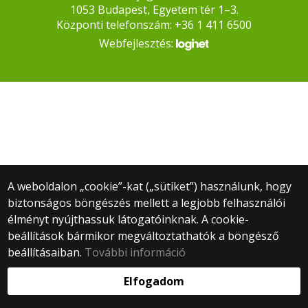
1053 Budapest, Egyetem tér 1–3.
Központi telefonszám: +36 1 411 6500
Webfejlesztés:
A weboldalon „cookie”-kat („sütiket”) használunk, hogy
biztonságos böngészés mellett a legjobb felhasználói
élményt nyújthassuk látogatóinknak. A cookie-
beállítások bármikor megváltoztathatók a böngésző
beállításaiban.
További információ
Elfogadom