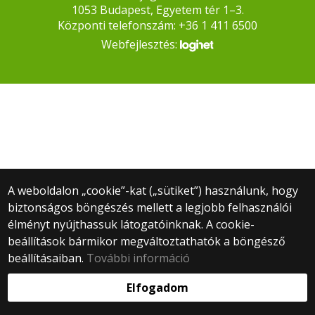
1053 Budapest, Egyetem tér 1–3.
Központi telefonszám: +36 1 411 6500
Webfejlesztés:
A weboldalon „cookie”-kat („sütiket”) használunk, hogy
biztonságos böngészés mellett a legjobb felhasználói
élményt nyújthassuk látogatóinknak. A cookie-
beállítások bármikor megváltoztathatók a böngésző
beállításaiban.
További információ
Elfogadom