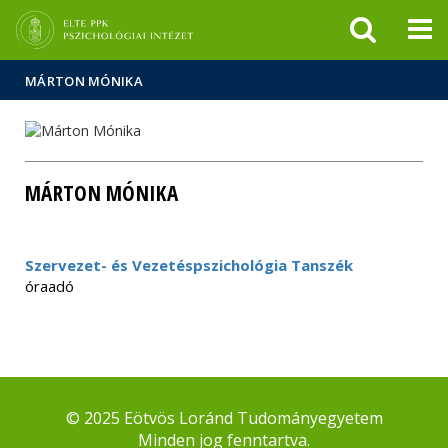
Események
ELTE a
Hírek
sajtóban
MÁRTON MÓNIKA
MÁRTON MÓNIKA
Szervezet- és Vezetéspszichológia Tanszék
óraadó
© 2025 Eötvös Loránd Tudományegyetem
Minden jog fenntartva.