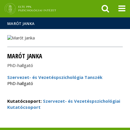
Események
ELTE a
Hírek
sajtóban
MARÓT JANKA
MARÓT JANKA
PhD-hallgató
Szervezet- és Vezetéspszichológia Tanszék
PhD-hallgató
Kutatócsoport:
Szervezet- és Vezetéspszichológiai
Kutatócsoport