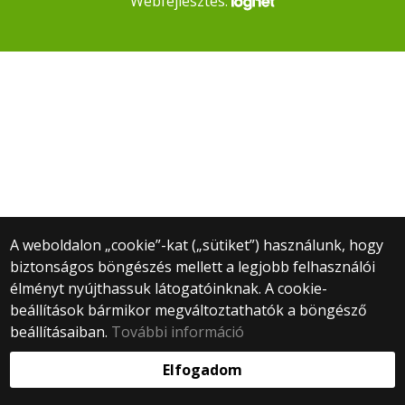
Webfejlesztés:
A weboldalon „cookie”-kat („sütiket”) használunk, hogy
biztonságos böngészés mellett a legjobb felhasználói
élményt nyújthassuk látogatóinknak. A cookie-
beállítások bármikor megváltoztathatók a böngésző
beállításaiban.
További információ
Elfogadom