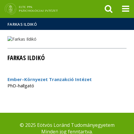
Események
ELTE a
Hírek
sajtóban
FARKAS ILDIKÓ
FARKAS ILDIKÓ
Ember–Környezet Tranzakció Intézet
PhD-hallgató
© 2025 Eötvös Loránd Tudományegyetem
Minden jog fenntartva.