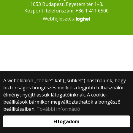
1053 Budapest, Egyetem tér 1–3.
Központi telefonszám: +36 1 411 6500
Webfejlesztés:
A weboldalon „cookie”-kat („sütiket”) használunk, hogy
biztonságos böngészés mellett a legjobb felhasználói
élményt nyújthassuk látogatóinknak. A cookie-
beállítások bármikor megváltoztathatók a böngésző
beállításaiban.
További információ
Elfogadom