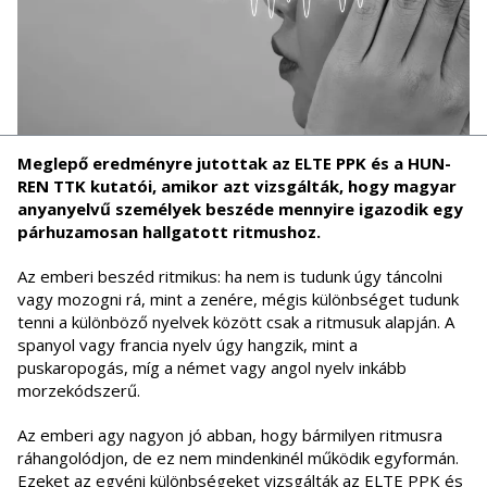
Meglepő eredményre jutottak az ELTE PPK és a HUN-
REN TTK kutatói, amikor azt vizsgálták, hogy magyar
anyanyelvű személyek beszéde mennyire igazodik egy
párhuzamosan hallgatott ritmushoz.
Az emberi beszéd ritmikus: ha nem is tudunk úgy táncolni
vagy mozogni rá, mint a zenére, mégis különbséget tudunk
tenni a különböző nyelvek között csak a ritmusuk alapján. A
spanyol vagy francia nyelv úgy hangzik, mint a
puskaropogás, míg a német vagy angol nyelv inkább
morzekódszerű.
Az emberi agy nagyon jó abban, hogy bármilyen ritmusra
ráhangolódjon, de ez nem mindenkinél működik egyformán.
Ezeket az egyéni különbségeket vizsgálták az ELTE PPK és