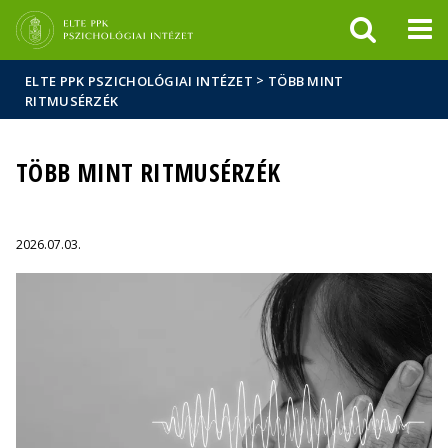
Események
ELTE a
Hírek
sajtóban
>
ELTE PPK PSZICHOLÓGIAI INTÉZET
TÖBB MINT
RITMUSÉRZÉK
TÖBB MINT RITMUSÉRZÉK
2026.07.03.