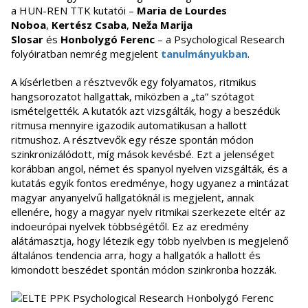
a HUN-REN TTK kutatói –
Maria de Lourdes
Noboa
,
Kertész Csaba
,
Neža Marija
Slosar
és
Honbolygó Ferenc
– a Psychological Research
folyóiratban nemrég megjelent
tanulmányukban
.
A kísérletben a résztvevők egy folyamatos, ritmikus
hangsorozatot hallgattak, miközben a „ta” szótagot
ismételgették. A kutatók azt vizsgálták, hogy a beszédük
ritmusa mennyire igazodik automatikusan a hallott
ritmushoz. A résztvevők egy része spontán módon
szinkronizálódott, míg mások kevésbé. Ezt a jelenséget
korábban angol, német és spanyol nyelven vizsgálták, és a
kutatás egyik fontos eredménye, hogy ugyanez a mintázat
magyar anyanyelvű hallgatóknál is megjelent, annak
ellenére, hogy a magyar nyelv ritmikai szerkezete eltér az
indoeurópai nyelvek többségétől. Ez az eredmény
alátámasztja, hogy létezik egy több nyelvben is megjelenő
általános tendencia arra, hogy a hallgatók a hallott és
kimondott beszédet spontán módon szinkronba hozzák.