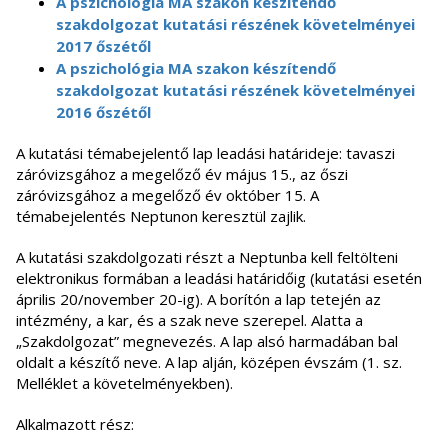
A pszichológia MA szakon készítendő
szakdolgozat kutatási részének követelményei
2017 őszétől
A pszichológia MA szakon készítendő
szakdolgozat kutatási részének követelményei
2016 őszétől
A kutatási témabejelentő lap leadási határideje: tavaszi
záróvizsgához a megelőző év május 15., az őszi
záróvizsgához a megelőző év október 15. A
témabejelentés Neptunon keresztül zajlik.
A kutatási szakdolgozati részt a Neptunba kell feltölteni
elektronikus formában a leadási határidőig (kutatási esetén
április 20/november 20-ig). A borítón a lap tetején az
intézmény, a kar, és a szak neve szerepel. Alatta a
„Szakdolgozat” megnevezés. A lap alsó harmadában bal
oldalt a készítő neve. A lap alján, középen évszám (1. sz.
Melléklet a követelményekben).
Alkalmazott rész: