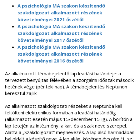
A pszichológia MA szakon készítendő
szakdolgozat alkalmazott részének
követelményei 2021 őszétől
A pszichológia MA szakon készítendő
szakdolgozat alkalmazott részének
követelményei 2017 őszétől
A pszichológia MA szakon készítendő
szakdolgozat alkalmazott részének
követelményei 2016 őszétől
Az alkalmazott témabejelentő lap leadási határideje: a
tervezett benyújtás félévében a szorgalmi időszak második
hetének vége (pénteki nap). A témabejelentés Neptunon
keresztül zajlik.
Az alkalmazott szakdolgozati részeket a Neptunba kell
feltölteni elektronikus formában a leadási határidőig
(alkalmazott esetén május 15/december 15-ig). A borítón a
lap tetején az intézmény, a kar, és a szak neve szerepel.
Alatta a „Szakdolgozat” megnevezés. A lap alsó harmadában
bal oldalt a készítő neve. A lap alján, középen évszám (1. sz.