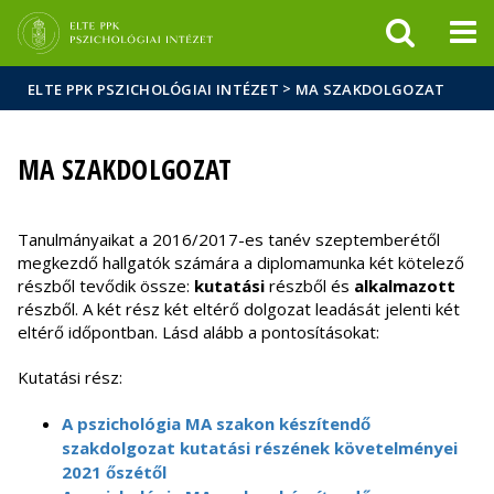
Események
ELTE a
Hírek
sajtóban
>
ELTE PPK PSZICHOLÓGIAI INTÉZET
MA SZAKDOLGOZAT
MA SZAKDOLGOZAT
Tanulmányaikat a 2016/2017-es tanév szeptemberétől
megkezdő hallgatók számára a diplomamunka két kötelező
részből tevődik össze:
kutatási
részből és
alkalmazott
részből. A két rész két eltérő dolgozat leadását jelenti két
eltérő időpontban. Lásd alább a pontosításokat:
Kutatási rész:
A pszichológia MA szakon készítendő
szakdolgozat kutatási részének követelményei
2021 őszétől