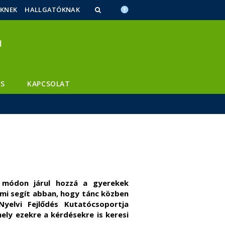
ŐKNEK
HALLGATÓKNAK
S
KAPCSOLAT
 módon járul hozzá a gyerekek
s mi segít abban, hogy tánc közben
yelvi Fejlődés Kutatócsoportja
ely ezekre a kérdésekre is keresi