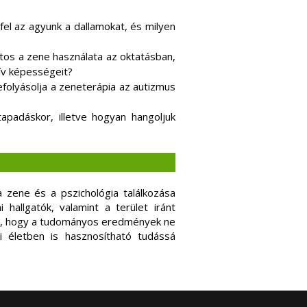
el az agyunk a dallamokat, és milyen
os a zene használata az oktatásban,
ív képességeit?
folyásolja a zeneterápia az autizmus
apadáskor, illetve hogyan hangoljuk
 a zene és a pszichológia találkozása
hallgatók, valamint a terület iránt
a, hogy a tudományos eredmények ne
 életben is hasznosítható tudássá