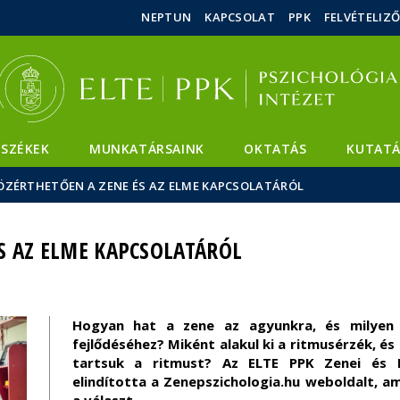
Események
ELTE a
Hírek
NEPTUN
KAPCSOLAT
PPK
FELVÉTELIZ
sajtóban
SZÉKEK
MUNKATÁRSAINK
OKTATÁS
KUTATÁ
ÖZÉRTHETŐEN A ZENE ÉS AZ ELME KAPCSOLATÁRÓL
S AZ ELME KAPCSOLATÁRÓL
Hogyan hat a zene az agyunkra, és milyen
fejlődéséhez? Miként alakul ki a ritmusérzék, é
tartsuk a ritmust? Az ELTE PPK Zenei és N
elindította a
Zenepszichologia.hu
weboldalt, am