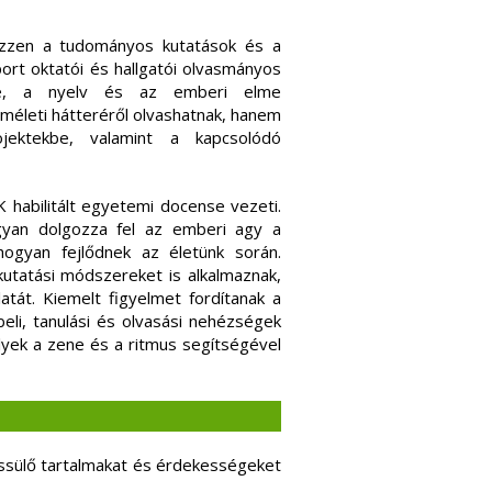
pezzen a tudományos kutatások és a
ort oktatói és hallgatói olvasmányos
e, a nyelv és az emberi elme
méleti hátteréről olvashatnak, hanem
ojektekbe, valamint a kapcsolódó
 habilitált egyetemi docense vezeti.
ogyan dolgozza fel az emberi agy a
ogyan fejlődnek az életünk során.
kutatási módszereket is alkalmaznak,
tát. Kiemelt figyelmet fordítanak a
beli, tanulási és olvasási nehézségek
elyek a zene és a ritmus segítségével
issülő tartalmakat és érdekességeket