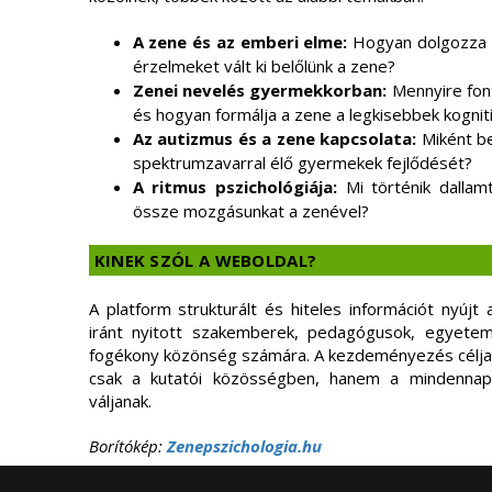
A zene és az emberi elme:
Hogyan dolgozza f
érzelmeket vált ki belőlünk a zene?
Zenei nevelés gyermekkorban:
Mennyire font
és hogyan formálja a zene a legkisebbek kognit
Az autizmus és a zene kapcsolata:
Miként be
spektrumzavarral élő gyermekek fejlődését?
A ritmus pszichológiája:
Mi történik dallamt
össze mozgásunkat a zenével?
KINEK SZÓL A WEBOLDAL?
A platform strukturált és hiteles információt nyújt
iránt nyitott szakemberek, pedagógusok, egyetemi 
fogékony közönség számára. A kezdeményezés célj
csak a kutatói közösségben, hanem a mindennapi
váljanak.
Borítókép:
Zenepszichologia.hu