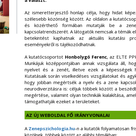
a választ.
Az ismeretterjesztő honlap célja, hogy hidat ké
szélesebb közönség között. Az oldalon a kutatócsop
és közérthető formában mutatják be a zen
kapcsolatrendszerét. A látogatók nemcsak a témák el
betekintést kaphatnak az aktuális kutatási pr
eseményekről is tájékozódhatnak.
A kutatócsoportot
Honbolygó Ferenc
, az ELTE PPK
Munkájuk középpontjában annak vizsgálata áll, h
nyelvet és a zenét, illetve ezek a képességek h
Kutatásaik során viselkedéses vizsgálatokat és agy
hogy jobban megértsék a nyelv és a zene kapcsola
neurodiverzitásra is: céljuk többek között a beszéd
megértése, valamint olyan technikák kialakítása, am
támogathatják ezeket a területeket.
AZ ÚJ WEBOLDAL FŐ IRÁNYVONALAI
A
Zenepszichologia.hu
-n a kutatók folyamatosan fr
közölnek, többek között az alábbi témákban: