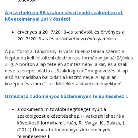
A pszichológia BA szakon készítendő szakdolgozat
követelményei 2017 őszétől
érvényes a 2017/2018-as tanévtől, és érvényes a
2017/2018-as és a rákövetkező évfolyamokra
A portfoliót a Tanulmányi Hivatal tájékoztatása szerint a
Neptunba kell feltölteni elektronikus formában január2/június
2-ig. A borítón a lap tetején az intézmény, a kar, és a szak
neve szerepel. Alatta a „Szakdolgozat” megnevezés. A lap
alsó harmadában bal oldalt a készítő neve. A lap alján,
középen évszám (1. sz. Melléklet a követelményekben).
Útmutató tudományos közlemények felépítéséhez I.
a dokumentum további segítséget nyújt a
szakdolgozat elkészítéséhez. Hivatkozni lehet rá a
következő formában: Urbán, R., Varga, K., Balázs, J.
(2014) Útmutató tudományos közlemények
felépítéséhez I.