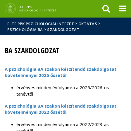
Események
ELTE a
Hírek
sajtóban
>
>
ELTE PPK PSZICHOLÓGIAI INTÉZET
OKTATÁS
>
PSZICHOLÓGIA BA
SZAKDOLGOZAT
BA SZAKDOLGOZAT
A pszichológia BA szakon készítendő szakdolgozat
követelményei 2025 őszétől
érvényes minden évfolyamra a 2025/2026-os
tanévtől
A pszichológia BA szakon készítendő szakdolgozat
követelményei 2022 őszétől
érvényes minden évfolyamra a 2022/2023-as
tanévtől