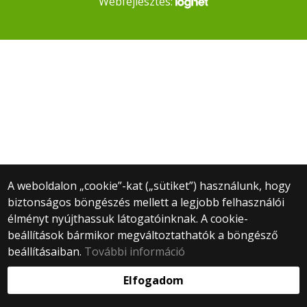
Webfejlesztés:
A weboldalon „cookie”-kat („sütiket”) használunk, hogy
biztonságos böngészés mellett a legjobb felhasználói
élményt nyújthassuk látogatóinknak. A cookie-
beállítások bármikor megváltoztathatók a böngésző
beállításaiban.
További információ
Elfogadom