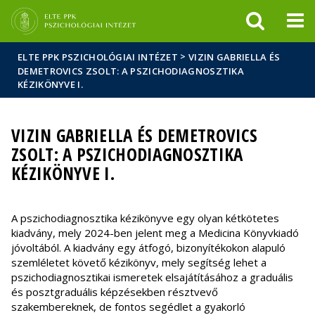
Események
ELTE a
Hírek
sajtóban
>
ELTE PPK PSZICHOLÓGIAI INTÉZET
VIZIN GABRIELLA ÉS
DEMETROVICS ZSOLT: A PSZICHODIAGNOSZTIKA
KÉZIKÖNYVE I.
VIZIN GABRIELLA ÉS DEMETROVICS
ZSOLT: A PSZICHODIAGNOSZTIKA
KÉZIKÖNYVE I.
A pszichodiagnosztika kézikönyve egy olyan kétkötetes
kiadvány, mely 2024-ben jelent meg a Medicina Könyvkiadó
jóvoltából. A kiadvány egy átfogó, bizonyítékokon alapuló
szemléletet követő kézikönyv, mely segítség lehet a
pszichodiagnosztikai ismeretek elsajátításához a graduális
és posztgraduális képzésekben résztvevő
szakembereknek, de fontos segédlet a gyakorló