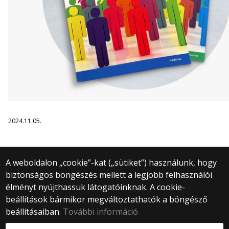
2024.11.05.
A weboldalon „cookie”-kat („sütiket”) használunk, hogy
biztonságos böngészés mellett a legjobb felhasználói
© 2025 Eötvös Loránd Tudományegyetem
élményt nyújthassuk látogatóinknak. A cookie-
Minden jog fenntartva.
beállítások bármikor megváltoztathatók a böngésző
1053 Budapest, Egyetem tér 1–3.
Központi telefonszám: +36 1 411 6500
beállításaiban.
További információ
Webfejlesztés: