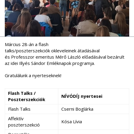
Március 28-án a flash
talks/poszterszekciók okleveleinek átadásával
és Professzor emeritus Mérő László előadásával bezárult
az idei Illyés Sándor Emléknapok programja.
Gratulálunk a nyerteseknek!
Flash Talks /
NÍVÓDÍJ nyertesei
Poszterszekciók
Flash Talks
Cserni Boglárka
Affektív
Kósa Lívia
poszterszekció