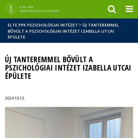
Események
ELTE a
Hírek
sajtóban
>
ELTE PPK PSZICHOLÓGIAI INTÉZET
ÚJ TANTEREMMEL
BŐVÜLT A PSZICHOLÓGIAI INTÉZET IZABELLA UTCAI
ÉPÜLETE
ÚJ TANTEREMMEL BŐVÜLT A
PSZICHOLÓGIAI INTÉZET IZABELLA UTCAI
ÉPÜLETE
2024.10.13.