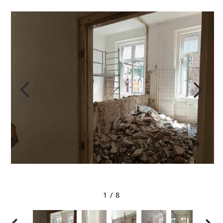
Megtekintés nagyobb méretben
1
/
8