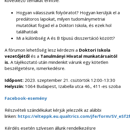
következő témákat érintve:
Hogyan válasszunk folyóiratot? Hogyan kerüljük el a
predátoros lapokat, milyen tudománymetriai
mutatókat fogad el a Doktori Iskola, és ezek hol
találhatóak
Mi a különbség A és B típusú disszertáció között?
A fórumon lehetőség lesz kérdezni a
Doktori Iskola
vezetőjétől
és a
Tanulmányi Hivatal munkatársaitól
is.
A tájékoztató után mindenkit várunk egy kötetlen
beszélgetésre, ismerkedésre.
Időpont:
2023. szeptember 21. csütörtök 12:00-13:30
Helyszín:
1064 Budapest, Izabella utca 46., 411-es szoba
Facebook-esemény
Részvételi szándékukat kérjük jelezzék az alábbi
linken:
https://elteppk.eu.qualtrics.com/jfe/form/SV_eS
Kérdés esetén szívesen állunk rendelkezésre